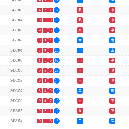
3466366
4
9
9
22
单
错
3466365
4
7
1
12
双
中
3466364
0
1
9
10
双
中
3466363
9
1
6
16
双
中
3466362
3
3
4
10
大
错
3466361
7
9
4
20
小
错
3466360
1
1
0
02
小
中
3466359
9
5
9
23
大
中
3466358
6
4
4
14
大
中
3466357
8
3
5
16
单
错
3466356
0
9
7
16
大
中
3466355
9
2
1
12
双
中
3466354
9
1
6
16
单
错