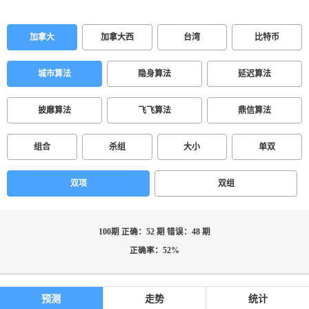
加拿大
加拿大西
台湾
比特币
城市算法
隐身算法
延迟算法
披靡算法
飞飞算法
鼎信算法
组合
杀组
大小
单双
双项
双组
100期 正确：52 期 错误：48 期
正确率：52%
预测
走势
统计