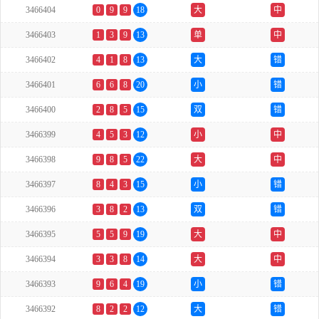
3466404
0
9
9
18
大
中
3466403
1
3
9
13
单
中
3466402
4
1
8
13
大
错
3466401
6
6
8
20
小
错
3466400
2
8
5
15
双
错
3466399
4
5
3
12
小
中
3466398
9
8
5
22
大
中
3466397
8
4
3
15
小
错
3466396
3
8
2
13
双
错
3466395
5
5
9
19
大
中
3466394
3
3
8
14
大
中
3466393
9
6
4
19
小
错
3466392
8
2
2
12
大
错