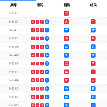
期号
号码
预测
结果
3466454
---
双
---
3466453
8
0
7
15
大
中
3466452
2
1
2
05
大
错
3466451
4
3
1
08
小
中
3466450
5
0
5
10
单
错
3466449
4
3
7
14
单
错
3466448
3
4
1
08
双
中
3466447
8
4
3
15
单
中
3466446
6
1
0
07
单
中
3466445
5
1
8
14
小
错
3466444
8
3
1
12
单
错
3466443
6
7
3
16
小
错