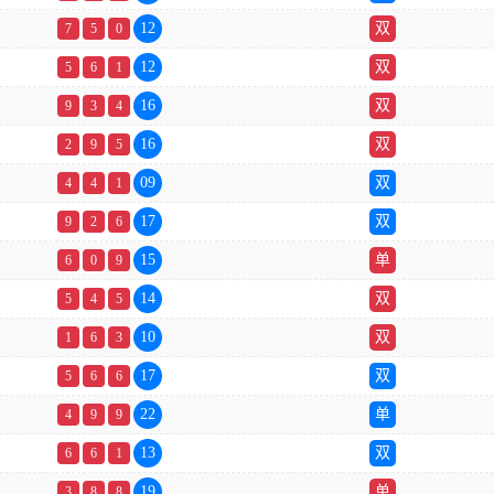
12
双
7
5
0
12
双
5
6
1
16
双
9
3
4
16
双
2
9
5
09
双
4
4
1
17
双
9
2
6
15
单
6
0
9
14
双
5
4
5
10
双
1
6
3
17
双
5
6
6
22
单
4
9
9
13
双
6
6
1
19
单
3
8
8