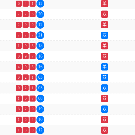
11
单
6
4
1
20
双
7
7
6
11
单
2
9
0
21
双
7
7
7
13
单
1
9
3
16
双
0
9
7
16
单
4
9
3
03
双
0
2
1
03
双
0
2
1
08
双
1
0
7
19
双
8
2
9
10
双
1
5
4
12
双
1
3
8