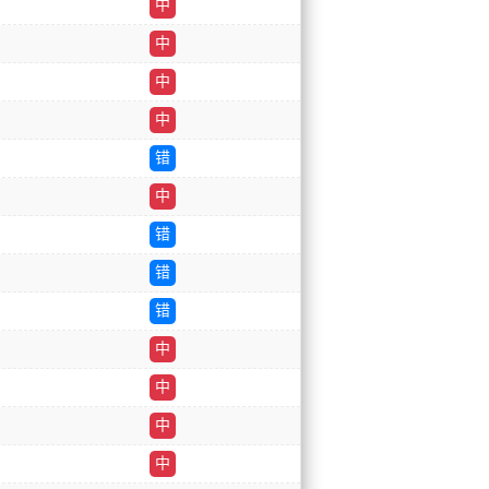
中
中
中
中
错
中
错
错
错
中
中
中
中