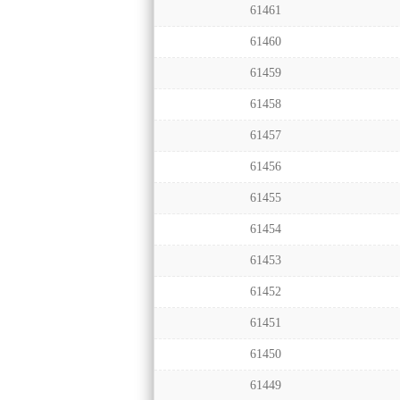
61461
61460
61459
61458
61457
61456
61455
61454
61453
61452
61451
61450
61449