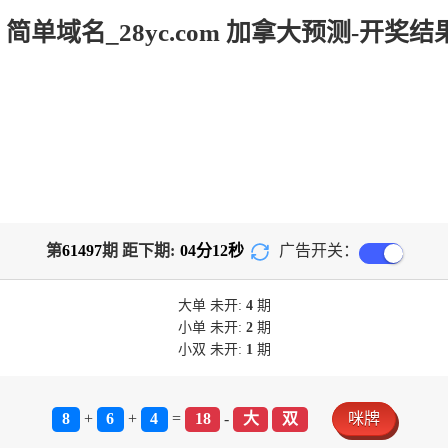
第
61497
期 距下期:
04
分
12
秒
广告开关：
大单
未开:
4
期
小单
未开:
2
期
小双
未开:
1
期
8
+
6
+
4
=
18
-
大
双
咪牌