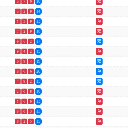
10
双
3
7
0
14
双
3
2
9
13
单
1
3
9
18
双
7
2
9
17
双
9
6
2
15
单
9
4
2
19
双
6
9
4
20
单
8
6
6
15
双
4
9
2
10
双
2
0
8
13
单
1
6
6
11
单
8
0
3
15
单
8
2
5