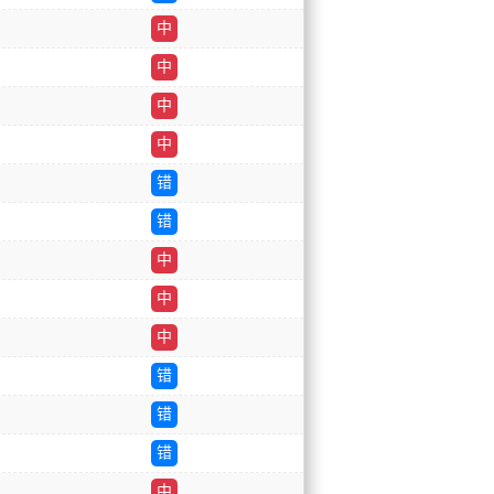
中
中
中
中
错
错
中
中
中
错
错
错
中