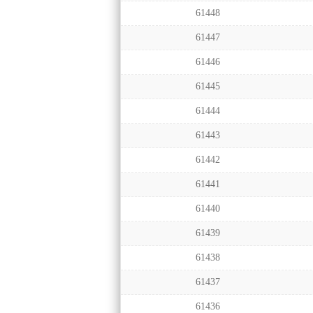
61448
61447
61446
61445
61444
61443
61442
61441
61440
61439
61438
61437
61436