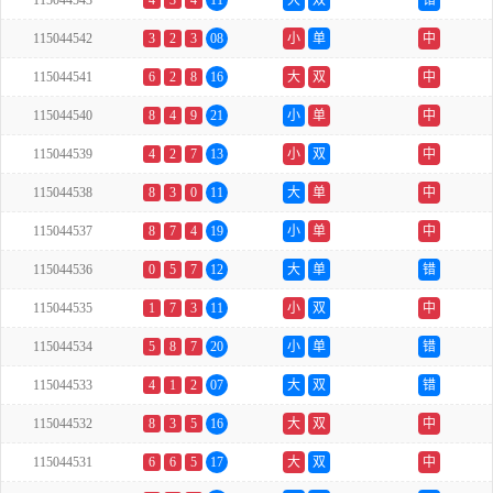
115044543
4
3
4
11
大
双
错
115044542
3
2
3
08
小
单
中
115044541
6
2
8
16
大
双
中
115044540
8
4
9
21
小
单
中
115044539
4
2
7
13
小
双
中
115044538
8
3
0
11
大
单
中
115044537
8
7
4
19
小
单
中
115044536
0
5
7
12
大
单
错
115044535
1
7
3
11
小
双
中
115044534
5
8
7
20
小
单
错
115044533
4
1
2
07
大
双
错
115044532
8
3
5
16
大
双
中
115044531
6
6
5
17
大
双
中