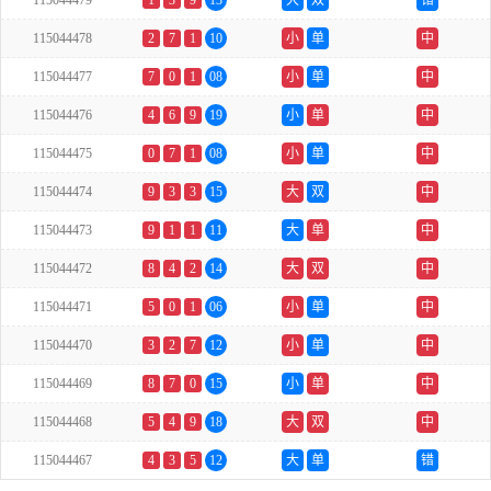
115044479
1
3
9
13
大
双
错
115044478
2
7
1
10
小
单
中
115044477
7
0
1
08
小
单
中
115044476
4
6
9
19
小
单
中
115044475
0
7
1
08
小
单
中
115044474
9
3
3
15
大
双
中
115044473
9
1
1
11
大
单
中
115044472
8
4
2
14
大
双
中
115044471
5
0
1
06
小
单
中
115044470
3
2
7
12
小
单
中
115044469
8
7
0
15
小
单
中
115044468
5
4
9
18
大
双
中
115044467
4
3
5
12
大
单
错