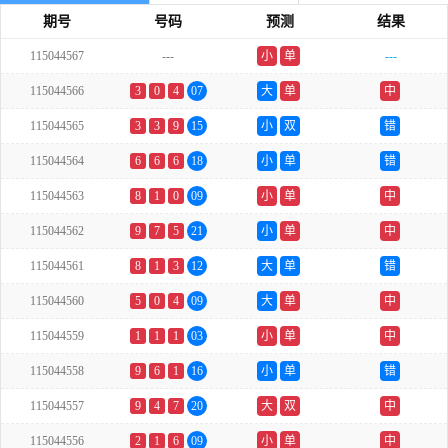
期号
号码
预测
结果
115044567
---
小
单
---
115044566
3
0
4
07
大
单
中
115044565
3
3
9
15
小
双
错
115044564
6
6
6
18
小
单
错
115044563
8
1
0
09
小
单
中
115044562
9
7
5
21
小
单
中
115044561
8
1
3
12
大
单
错
115044560
5
0
4
09
大
单
中
115044559
1
1
1
03
小
单
中
115044558
9
6
1
16
小
单
错
115044557
9
4
7
20
大
双
中
115044556
2
1
6
09
小
单
中