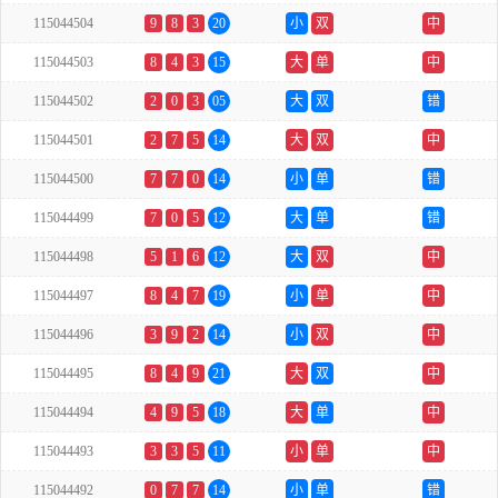
115044504
9
8
3
20
小
双
中
115044503
8
4
3
15
大
单
中
115044502
2
0
3
05
大
双
错
115044501
2
7
5
14
大
双
中
115044500
7
7
0
14
小
单
错
115044499
7
0
5
12
大
单
错
115044498
5
1
6
12
大
双
中
115044497
8
4
7
19
小
单
中
115044496
3
9
2
14
小
双
中
115044495
8
4
9
21
大
双
中
115044494
4
9
5
18
大
单
中
115044493
3
3
5
11
小
单
中
115044492
0
7
7
14
小
单
错