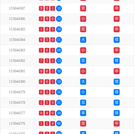
115044387
9
0
1
10
双
中
115044386
3
9
0
12
小
中
115044385
1
4
5
10
双
中
115044384
6
5
0
11
大
错
115044383
1
6
1
08
小
中
115044382
7
5
1
13
双
错
115044381
8
0
2
10
小
中
115044380
9
0
1
10
大
错
115044379
6
5
5
16
小
错
115044378
2
5
4
11
双
错
115044377
6
4
0
10
单
错
115044376
1
1
4
06
双
中