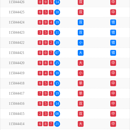
115044426
0
9
5
14
双
中
115044425
6
5
7
18
双
中
115044424
6
9
4
19
双
错
115044423
3
5
3
11
双
错
115044422
8
9
2
19
小
错
115044421
0
0
7
07
大
错
115044420
9
8
8
25
大
中
115044419
0
4
6
10
小
中
115044418
6
5
4
15
单
中
115044417
7
9
3
19
单
中
115044416
9
5
0
14
双
中
115044415
2
3
3
08
双
中
115044414
6
8
7
21
大
中