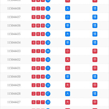
115044439
8
4
4
16
大
中
115044438
4
2
5
11
大
错
115044437
9
8
9
26
小
错
115044436
6
0
0
06
单
错
115044435
3
0
8
11
大
错
115044434
4
6
8
18
单
错
115044433
5
3
0
08
小
中
115044432
3
8
5
16
大
中
115044431
0
8
3
11
小
中
115044430
9
1
4
14
单
错
115044429
2
5
9
16
大
中
115044428
2
1
4
07
大
错
115044427
6
7
7
20
大
中