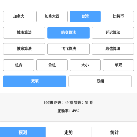
加拿大
加拿大西
台湾
比特币
城市算法
隐身算法
延迟算法
披靡算法
飞飞算法
鼎信算法
组合
杀组
大小
单双
双项
双组
100期 正确：49 期 错误：51 期
正确率：49%
预测
走势
统计