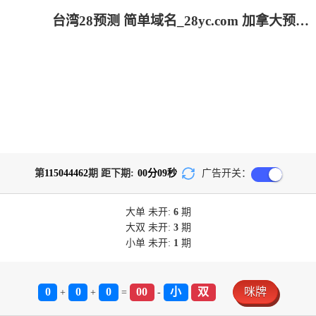
台湾28预测 简单域名_28yc.com 加拿大预测-开奖结果|加拿大pc在线|加拿大28在线预测网|28结果咪牌|专注研究_加拿大28预测_官方数据！
第
115044462
期 距下期:
00
分
09
秒
广告开关：
大单
未开:
6
期
大双
未开:
3
期
小单
未开:
1
期
0
0
0
00
小
双
咪牌
+
+
=
-