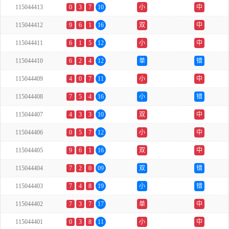
115044413
0
3
7
10
小
中
115044412
9
6
1
16
双
中
115044411
6
1
5
12
小
中
115044410
6
2
4
12
单
错
115044409
4
0
7
11
小
中
115044408
7
5
4
16
小
错
115044407
4
3
3
10
双
中
115044406
0
5
7
12
小
中
115044405
9
6
1
16
双
中
115044404
7
2
0
09
双
错
115044403
7
4
8
19
小
错
115044402
7
3
7
17
单
中
115044401
0
3
8
11
小
中