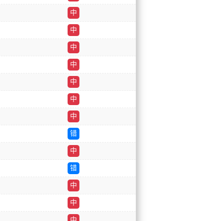
中
中
中
中
中
中
中
错
中
错
中
中
中