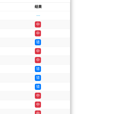
结果
---
中
中
错
中
中
错
错
错
中
中
中