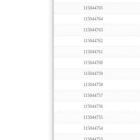
115044765
115044764
115044763
115044762
115044761
115044760
115044759
115044758
115044757
115044756
115044755
115044754
115044753