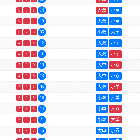
14
大双
小单
8
5
1
19
大双
小单
9
3
7
05
小双
大单
0
2
3
12
大双
小单
4
3
5
11
大双
小单
4
5
2
10
大单
小双
7
3
0
13
大单
小双
4
3
6
05
大双
小单
3
0
2
16
小双
大单
3
8
5
14
小单
大双
5
1
8
21
小双
大单
7
9
5
16
大单
小双
1
8
7