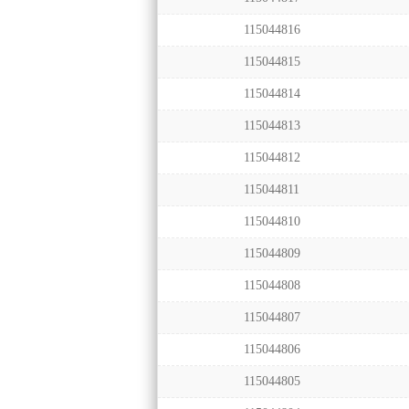
115044816
115044815
115044814
115044813
115044812
115044811
115044810
115044809
115044808
115044807
115044806
115044805