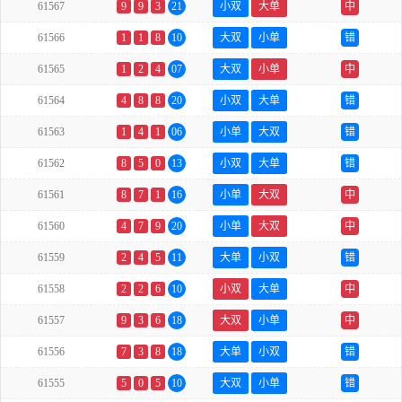
61567
9
9
3
21
小双
大单
中
61566
1
1
8
10
大双
小单
错
61565
1
2
4
07
大双
小单
中
61564
4
8
8
20
小双
大单
错
61563
1
4
1
06
小单
大双
错
61562
8
5
0
13
小双
大单
错
61561
8
7
1
16
小单
大双
中
61560
4
7
9
20
小单
大双
中
61559
2
4
5
11
大单
小双
错
61558
2
2
6
10
小双
大单
中
61557
9
3
6
18
大双
小单
中
61556
7
3
8
18
大单
小双
错
61555
5
0
5
10
大双
小单
错