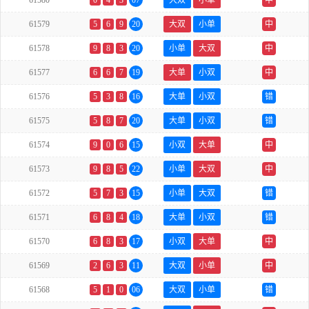
61580
0
4
3
07
大双
小单
中
61579
5
6
9
20
大双
小单
中
61578
9
8
3
20
小单
大双
中
61577
6
6
7
19
大单
小双
中
61576
5
3
8
16
大单
小双
错
61575
5
8
7
20
大单
小双
错
61574
9
0
6
15
小双
大单
中
61573
9
8
5
22
小单
大双
中
61572
5
7
3
15
小单
大双
错
61571
6
8
4
18
大单
小双
错
61570
6
8
3
17
小双
大单
中
61569
2
6
3
11
大双
小单
中
61568
5
1
0
06
大双
小单
错