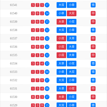
61541
5
7
5
17
大双
小单
错
61540
3
9
2
14
小单
大双
中
61539
5
6
4
15
大单
小双
中
61538
3
7
2
12
大双
小单
错
61537
0
6
6
12
小双
大单
中
61536
9
0
3
12
小双
大单
中
61535
7
1
4
12
小双
大单
中
61534
5
4
4
13
大单
小双
错
61533
1
1
2
04
小单
大双
错
61532
1
7
9
17
大双
小单
错
61531
1
3
4
08
大单
小双
中
61530
8
4
5
17
大单
小双
中
61529
3
3
9
15
大双
小单
错