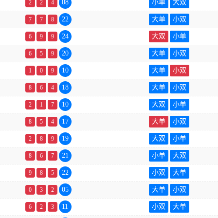
08
小单
大双
2
2
4
22
大单
小双
7
7
8
24
大双
小单
6
9
9
20
大单
小双
6
5
9
10
大单
小双
1
0
9
18
大单
小双
8
6
4
10
大双
小单
2
1
7
17
大单
小双
8
5
4
19
大双
小单
2
8
9
21
小单
大双
8
6
7
22
小双
大单
9
8
5
05
大单
小双
0
3
2
11
小双
大单
6
2
3