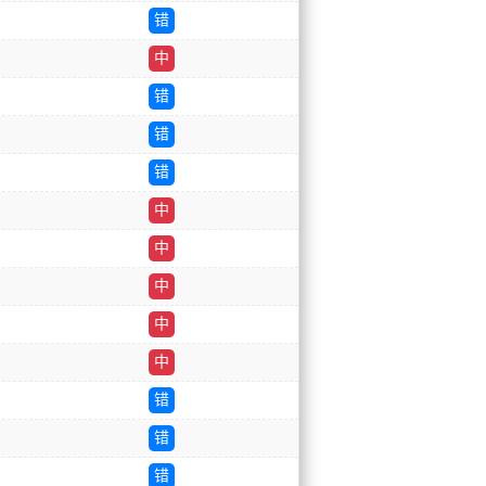
错
中
错
错
错
中
中
中
中
中
错
错
错