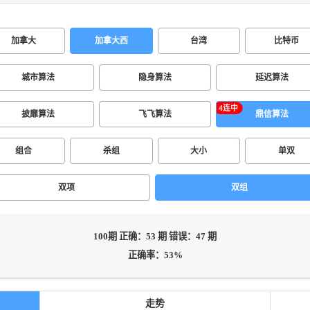
加拿大
加拿大西
台湾
比特币
城市算法
隐身算法
延迟算法
披靡算法
飞飞算法
鼎信算法
组合
杀组
大小
单双
双项
双组
100期 正确：53 期 错误：47 期
正确率：53%
走势