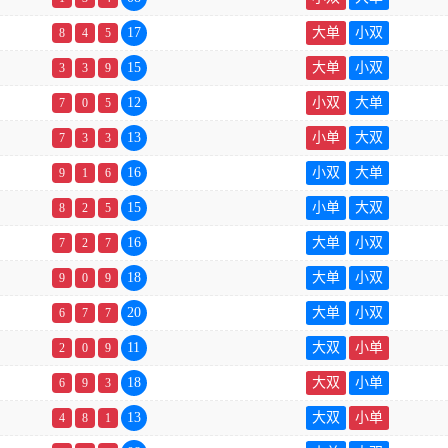
17
大单
小双
8
4
5
15
大单
小双
3
3
9
12
小双
大单
7
0
5
13
小单
大双
7
3
3
16
小双
大单
9
1
6
15
小单
大双
8
2
5
16
大单
小双
7
2
7
18
大单
小双
9
0
9
20
大单
小双
6
7
7
11
大双
小单
2
0
9
18
大双
小单
6
9
3
13
大双
小单
4
8
1