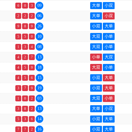
09
大单
小双
6
0
3
06
大单
小双
2
2
2
26
小双
大单
9
8
9
10
大双
小单
5
5
0
08
大双
小单
1
3
4
13
小单
大双
4
2
7
18
大双
小单
4
5
9
15
小双
大单
4
5
6
19
小双
大单
3
7
9
03
大双
小单
1
0
2
13
大单
小双
3
8
2
14
小双
大单
5
3
6
16
小双
大单
7
7
2