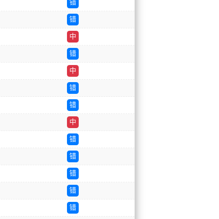
错
错
中
错
中
错
错
中
错
错
错
错
错