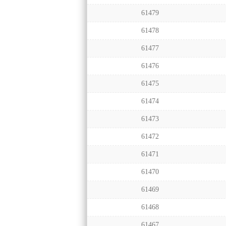
61479
61478
61477
61476
61475
61474
61473
61472
61471
61470
61469
61468
61467