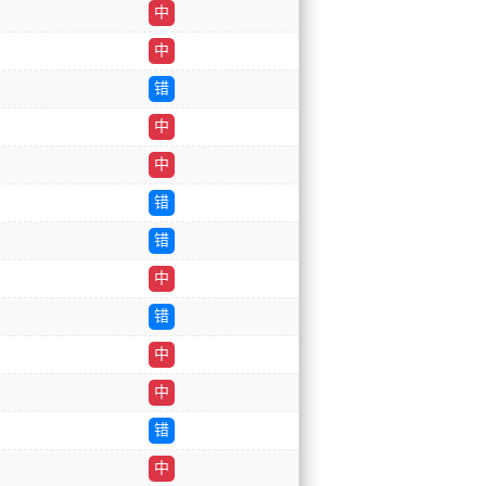
中
中
错
中
中
错
错
中
错
中
中
错
中