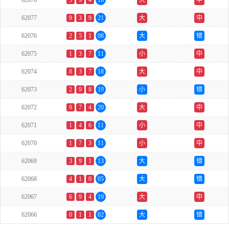
62078
3
9
4
16
大
中
62077
9
3
9
21
大
中
62076
2
5
1
08
大
错
62075
1
3
7
11
小
中
62074
8
3
7
18
大
中
62073
2
9
8
19
小
错
62072
9
7
4
20
大
中
62071
1
4
6
11
小
中
62070
1
7
3
11
小
中
62069
3
9
1
13
大
错
62068
4
1
0
05
大
错
62067
6
9
4
19
大
中
62066
0
1
1
02
大
错