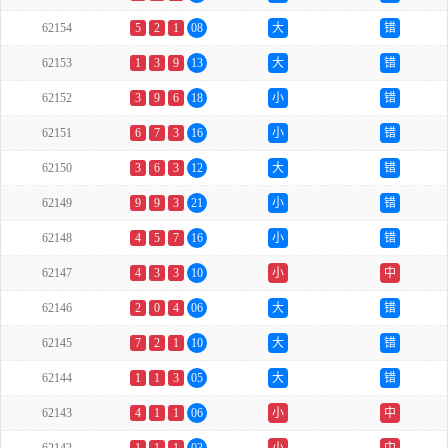
62154
5
2
1
08
大
错
62153
1
3
9
13
大
错
62152
3
9
6
18
小
错
62151
6
7
3
16
小
错
62150
3
6
3
12
大
错
62149
9
9
3
21
小
错
62148
4
5
7
16
小
错
62147
4
3
3
10
小
中
62146
2
0
4
06
大
错
62145
7
2
1
10
大
错
62144
1
1
3
05
大
错
62143
4
1
1
06
小
中