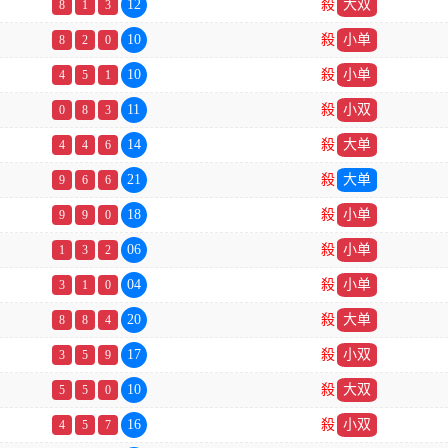
12
殺
大双
8
1
3
10
殺
小单
8
2
0
10
殺
小单
4
5
1
11
殺
小双
0
8
3
14
殺
大单
4
4
6
21
殺
大单
9
6
6
18
殺
小单
9
9
0
06
殺
小单
1
3
2
04
殺
小单
3
1
0
20
殺
大单
8
8
4
17
殺
小双
3
5
9
10
殺
大双
5
5
0
16
殺
小双
4
5
7