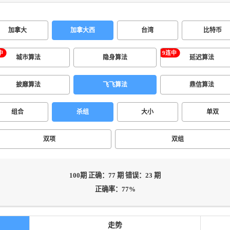
加拿大
加拿大西
台湾
比特币
城市算法
隐身算法
延迟算法
披靡算法
飞飞算法
鼎信算法
组合
杀组
大小
单双
双项
双组
100期 正确：77 期 错误：23 期
正确率：77%
走势