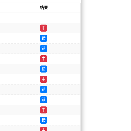
结果
---
中
错
错
中
错
中
错
错
中
错
中