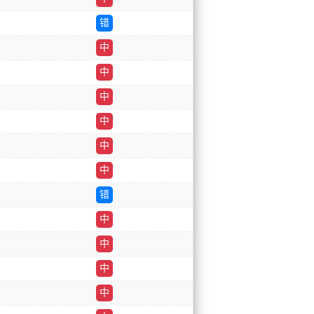
错
中
中
中
中
中
中
错
中
中
中
中