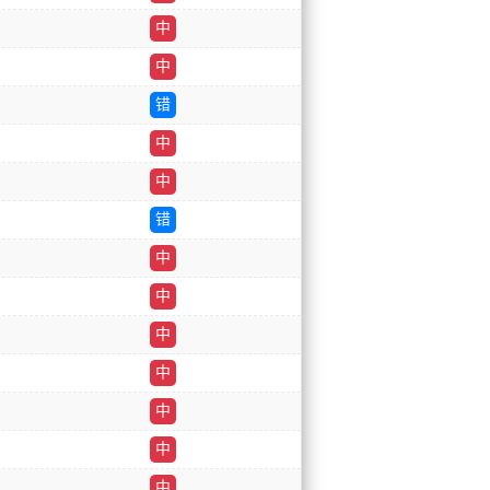
中
中
错
中
中
错
中
中
中
中
中
中
中