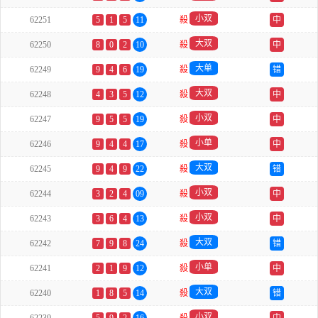
小双
62251
5
1
5
11
殺
中
大双
62250
8
0
2
10
殺
中
大单
62249
9
4
6
19
殺
错
大双
62248
4
3
5
12
殺
中
小双
62247
9
5
5
19
殺
中
小单
62246
9
4
4
17
殺
中
大双
62245
9
4
9
22
殺
错
小双
62244
3
2
4
09
殺
中
小双
62243
3
6
4
13
殺
中
大双
62242
7
9
8
24
殺
错
小单
62241
2
1
9
12
殺
中
大双
62240
1
8
5
14
殺
错
小双