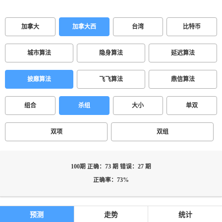
加拿大
加拿大西
台湾
比特币
城市算法
隐身算法
延迟算法
披靡算法
飞飞算法
鼎信算法
组合
杀组
大小
单双
双项
双组
100期 正确：73 期 错误：27 期
正确率：73%
预测
走势
统计