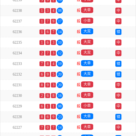
62239
5
9
2
16
殺
中
大单
62238
1
3
4
08
殺
中
小单
62237
1
7
9
17
殺
中
大双
62236
1
6
7
14
殺
错
大双
62235
1
6
3
10
殺
中
大双
62234
2
7
3
12
殺
中
大单
62233
7
8
4
19
殺
错
大双
62232
6
9
5
20
殺
错
大单
62231
8
9
3
20
殺
中
大单
62230
2
6
8
16
殺
中
小单
62229
6
1
1
08
殺
中
大单
62228
8
6
9
23
殺
错
大单
62227
7
0
7
14
殺
中