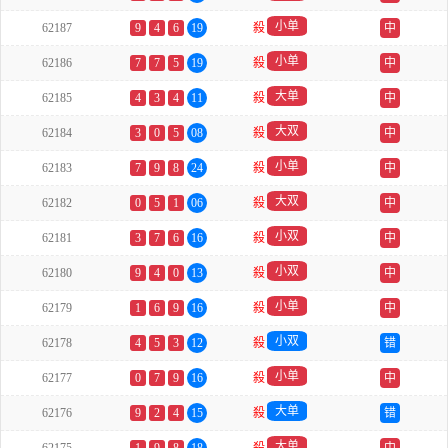
小单
62187
9
4
6
19
殺
中
小单
62186
7
7
5
19
殺
中
大单
62185
4
3
4
11
殺
中
大双
62184
3
0
5
08
殺
中
小单
62183
7
9
8
24
殺
中
大双
62182
0
5
1
06
殺
中
小双
62181
3
7
6
16
殺
中
小双
62180
9
4
0
13
殺
中
小单
62179
1
6
9
16
殺
中
小双
62178
4
5
3
12
殺
错
小单
62177
0
7
9
16
殺
中
大单
62176
9
2
4
15
殺
错
大单