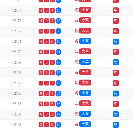
62175
1
9
8
18
殺
中
小双
62174
4
5
4
13
殺
中
小双
62173
4
9
5
18
殺
中
大单
62172
5
0
3
08
殺
中
大双
62171
4
3
9
16
殺
错
大单
62170
6
2
3
11
殺
中
大单
62169
6
8
3
17
殺
错
大单
62168
2
1
9
12
殺
中
小双
62167
1
8
7
16
殺
中
小双
62166
0
0
4
04
殺
错
小双
62165
9
1
6
16
殺
中
大双
62164
6
6
2
14
殺
错
大双
62163
2
5
9
16
殺
错