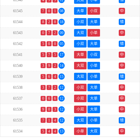
61546
4
3
5
12
大双
小单
错
61545
7
0
1
08
大单
小双
中
61544
8
2
8
18
小双
大单
错
61543
0
7
2
09
大双
小单
中
61542
5
0
0
05
小双
大单
错
61541
5
7
5
17
大单
小双
中
61540
3
9
2
14
大双
小单
中
61539
5
6
4
15
大双
小单
错
61538
3
7
2
12
小双
大单
中
61537
0
6
6
12
小双
大单
中
61536
9
0
3
12
小双
大单
中
61535
7
1
4
12
大双
小单
错
61534
5
4
4
13
小单
大双
中