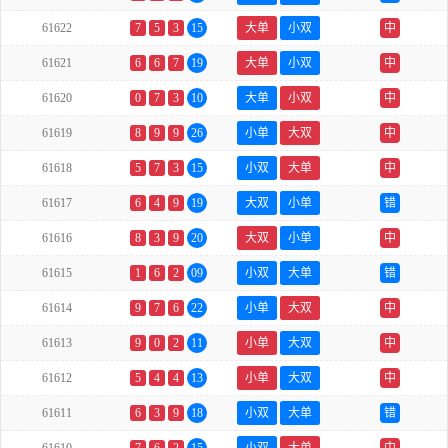
61622
7
5
3
15
大单
小双
中
61621
6
6
7
19
大单
小双
中
61620
0
7
3
10
大单
小双
中
61619
8
9
9
26
小单
大双
中
61618
5
7
3
15
小双
大单
中
61617
6
4
9
19
大双
小单
错
61616
8
3
9
20
大双
小单
中
61615
1
6
2
09
小双
大单
错
61614
9
7
6
22
小单
大双
中
61613
9
0
2
11
小单
大双
中
61612
5
4
4
13
小单
大双
中
61611
6
3
9
18
小双
大单
错