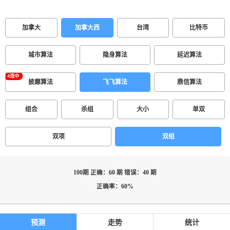
加拿大
加拿大西
台湾
比特币
城市算法
隐身算法
延迟算法
披靡算法
飞飞算法
鼎信算法
组合
杀组
大小
单双
双项
双组
100期 正确：60 期 错误：40 期
正确率：60%
预测
走势
统计