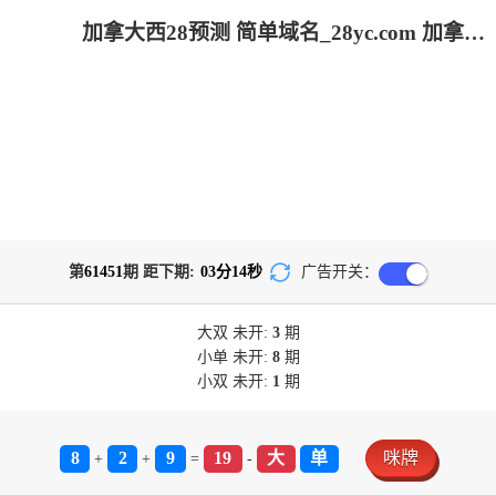
加拿大西28预测 简单域名_28yc.com 加拿大预测-开奖结果|加拿大pc在线|加拿大28在线预测网|28结果咪牌|专注研究_加拿大28预测_官方数据！
第
61451
期 距下期:
03
分
14
秒
广告开关：
大双
未开:
3
期
小单
未开:
8
期
小双
未开:
1
期
8
2
9
19
大
单
咪牌
+
+
=
-