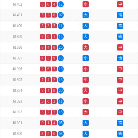
61402
8
0
4
12
小
中
61401
5
2
0
07
大
错
61400
3
3
5
11
大
错
61399
2
9
1
12
大
错
61398
8
4
8
20
大
中
61397
4
3
9
16
小
错
61396
2
6
5
13
小
中
61395
7
4
2
13
小
中
61394
7
4
9
20
大
中
61393
3
6
2
11
小
中
61392
3
7
5
15
大
中
61391
0
1
4
05
大
错
61390
3
5
0
08
大
错