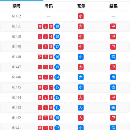
期号
号码
预测
结果
61452
---
小
---
双
61451
8
2
9
19
大
中
61450
1
5
4
10
小
中
61449
1
3
8
12
小
中
61448
2
6
8
16
小
错
61447
1
9
5
15
大
中
61446
0
2
2
04
大
错
61445
8
0
7
15
小
错
61444
9
2
4
15
大
中
61443
1
4
6
11
大
错
61442
8
2
9
19
大
中
61441
8
9
5
22
小
错