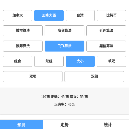
加拿大
加拿大西
台湾
比特币
城市算法
隐身算法
延迟算法
披靡算法
飞飞算法
鼎信算法
组合
杀组
大小
单双
双项
双组
100期 正确：45 期 错误：55 期
正确率：45%
预测
走势
统计