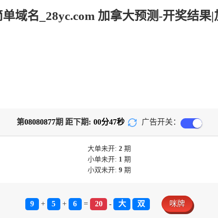
第
08080877
期 距下期:
00
分
47
秒
广告开关：
大单
未开:
2
期
小单
未开:
1
期
小双
未开:
9
期
9
+
5
+
6
=
20
-
大
双
咪牌