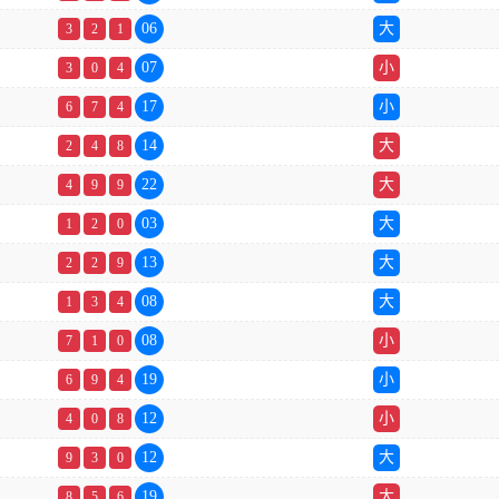
06
大
3
2
1
07
小
3
0
4
17
小
6
7
4
14
大
2
4
8
22
大
4
9
9
03
大
1
2
0
13
大
2
2
9
08
大
1
3
4
08
小
7
1
0
19
小
6
9
4
12
小
4
0
8
12
大
9
3
0
19
大
8
5
6