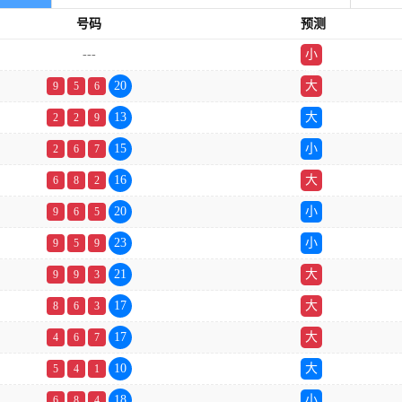
号码
预测
---
小
双
20
大
9
5
6
13
大
2
2
9
15
小
2
6
7
16
大
6
8
2
20
小
9
6
5
23
小
9
5
9
21
大
9
9
3
17
大
8
6
3
17
大
4
6
7
10
大
5
4
1
18
小
6
8
4