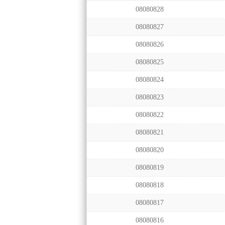
08080828
08080827
08080826
08080825
08080824
08080823
08080822
08080821
08080820
08080819
08080818
08080817
08080816