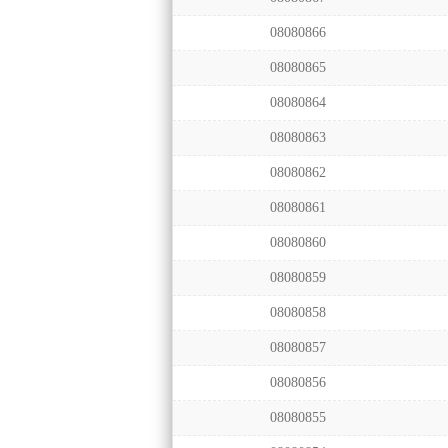
08080866
08080865
08080864
08080863
08080862
08080861
08080860
08080859
08080858
08080857
08080856
08080855