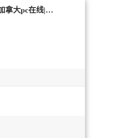
比特币28预测 简单域名_28yc.com 加拿大预测-开奖结果|加拿大pc在线|加拿大28在线预测网|28结果咪牌|专注研究_加拿大28预测_官方数据！