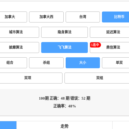
加拿大
加拿大西
台湾
比特币
城市算法
隐身算法
延迟算法
披靡算法
飞飞算法
鼎信算法
组合
杀组
大小
单双
双项
双组
100期 正确：48 期 错误：52 期
正确率：48%
走势