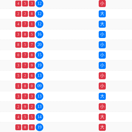
12
小
4
5
3
12
大
2
2
8
12
大
4
7
1
16
小
3
8
5
20
小
8
5
7
15
小
0
7
8
19
小
3
7
9
13
小
5
2
6
09
小
1
8
0
13
大
3
7
3
13
小
2
9
2
14
大
4
5
5
19
大
3
8
8