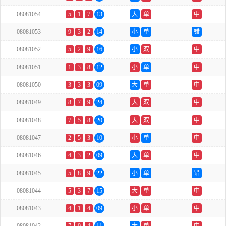
08081054
5
1
7
13
大
单
中
08081053
9
3
2
14
小
单
错
08081052
5
2
9
16
小
双
中
08081051
1
3
8
12
小
单
中
08081050
3
3
3
09
大
单
中
08081049
8
7
9
24
大
双
中
08081048
7
5
8
20
大
双
中
08081047
2
5
3
10
小
单
中
08081046
4
3
2
09
大
单
中
08081045
5
8
9
22
小
单
错
08081044
5
3
7
15
大
单
中
08081043
4
1
4
09
小
单
中