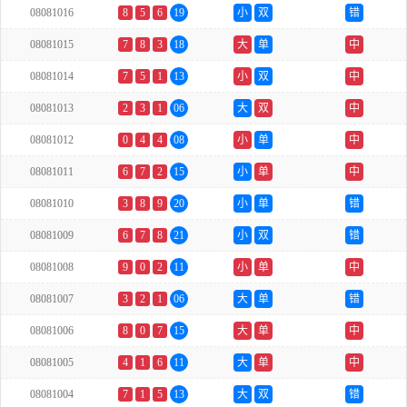
08081016
8
5
6
19
小
双
错
08081015
7
8
3
18
大
单
中
08081014
7
5
1
13
小
双
中
08081013
2
3
1
06
大
双
中
08081012
0
4
4
08
小
单
中
08081011
6
7
2
15
小
单
中
08081010
3
8
9
20
小
单
错
08081009
6
7
8
21
小
双
错
08081008
9
0
2
11
小
单
中
08081007
3
2
1
06
大
单
错
08081006
8
0
7
15
大
单
中
08081005
4
1
6
11
大
单
中
08081004
7
1
5
13
大
双
错