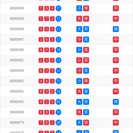
08080990
7
6
4
17
小
单
中
08080989
5
7
3
15
大
单
中
08080988
4
2
5
11
大
双
错
08080987
2
6
5
13
小
双
中
08080986
8
3
7
18
小
双
中
08080985
2
5
5
12
小
双
中
08080984
6
2
5
13
小
双
中
08080983
4
6
5
15
小
单
中
08080982
9
5
0
14
大
单
中
08080981
0
2
3
05
大
双
错
08080980
8
8
3
19
大
双
中
08080979
7
0
1
08
大
双
中