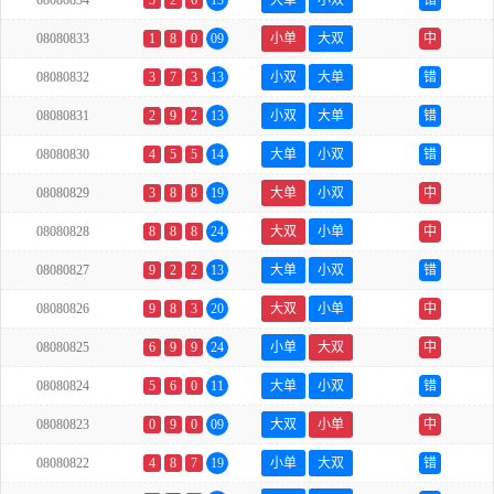
08080834
5
2
6
13
大单
小双
错
08080833
1
8
0
09
小单
大双
中
08080832
3
7
3
13
小双
大单
错
08080831
2
9
2
13
小双
大单
错
08080830
4
5
5
14
大单
小双
错
08080829
3
8
8
19
大单
小双
中
08080828
8
8
8
24
大双
小单
中
08080827
9
2
2
13
大单
小双
错
08080826
9
8
3
20
大双
小单
中
08080825
6
9
9
24
小单
大双
中
08080824
5
6
0
11
大单
小双
错
08080823
0
9
0
09
大双
小单
中
08080822
4
8
7
19
小单
大双
错