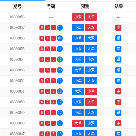
期号
号码
预测
结果
08080858
---
小双
大单
---
08080857
9
0
5
14
小单
大双
中
08080856
0
4
0
04
小单
大双
错
08080855
0
3
8
11
小双
大单
错
08080854
4
2
5
11
大单
小双
错
08080853
7
5
8
20
大单
小双
错
08080852
5
5
2
12
小单
大双
错
08080851
0
2
9
11
大双
小单
中
08080850
6
7
4
17
小双
大单
中
08080849
6
5
6
17
小单
大双
错
08080848
8
6
3
17
大单
小双
中
08080847
4
2
7
13
小双
大单
错