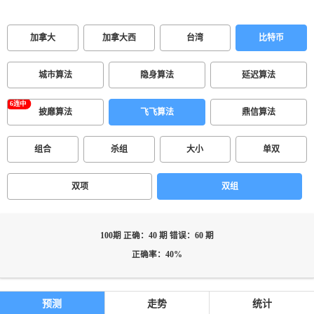
加拿大
加拿大西
台湾
比特币
城市算法
隐身算法
延迟算法
披靡算法
飞飞算法
鼎信算法
组合
杀组
大小
单双
双项
双组
100期 正确：40 期 错误：60 期
正确率：40%
预测
走势
统计