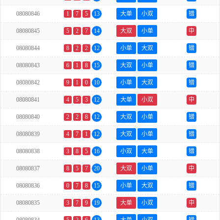
08080846
1
7
5
13
大单
小双
错
08080845
5
2
7
14
大双
小单
中
08080844
8
2
2
12
小单
大双
错
08080843
6
1
8
15
大双
小单
错
08080842
9
1
0
10
小单
大双
错
08080841
4
5
3
12
大单
小双
中
08080840
2
2
8
12
大双
小单
错
08080839
4
7
1
12
大双
小单
错
08080838
3
8
5
16
小双
大单
错
08080837
8
5
7
20
大双
小单
中
08080836
0
7
8
15
小单
大双
错
08080835
3
7
9
19
大单
小双
中