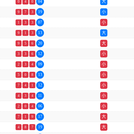
04
大
0
4
0
19
小
9
7
3
07
小
1
3
3
13
大
9
1
3
20
大
9
5
6
12
小
3
3
6
09
小
2
3
4
13
小
5
0
8
12
小
7
4
1
11
小
4
3
4
06
小
2
0
4
17
大
7
1
9
19
大
4
8
7