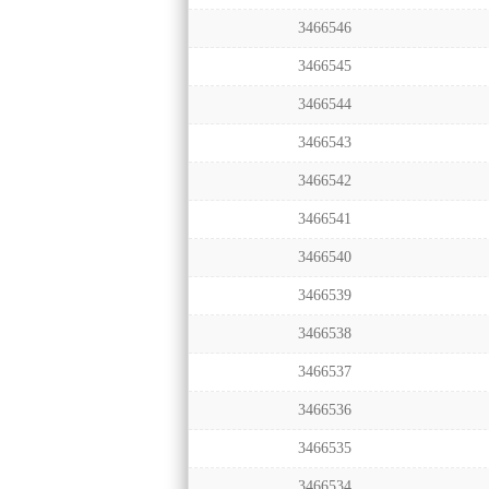
3466546
3466545
3466544
3466543
3466542
3466541
3466540
3466539
3466538
3466537
3466536
3466535
3466534