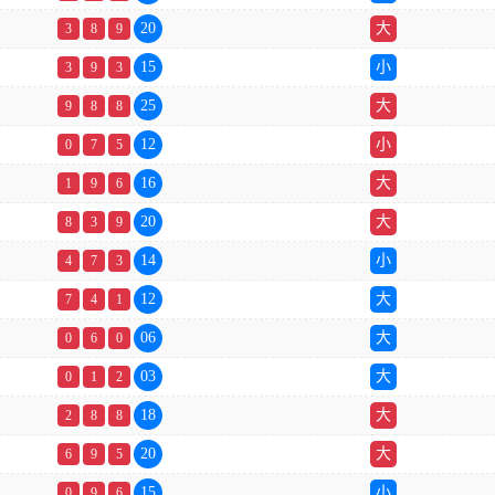
20
大
3
8
9
15
小
3
9
3
25
大
9
8
8
12
小
0
7
5
16
大
1
9
6
20
大
8
3
9
14
小
4
7
3
12
大
7
4
1
06
大
0
6
0
03
大
0
1
2
18
大
2
8
8
20
大
6
9
5
15
小
0
9
6