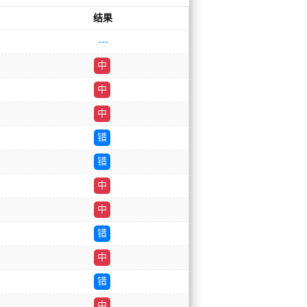
结果
---
中
中
中
错
错
中
中
错
中
错
中