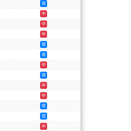
错
中
中
中
错
错
中
错
中
中
错
错
中