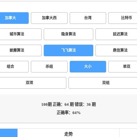
加拿大
加拿大西
台湾
比特币
城市算法
隐身算法
延迟算法
披靡算法
飞飞算法
鼎信算法
组合
杀组
大小
单双
双项
双组
100期 正确：64 期 错误：36 期
正确率：64%
走势