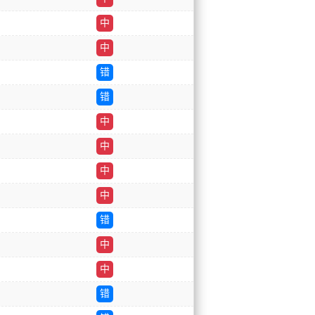
中
中
错
错
中
中
中
中
错
中
中
错