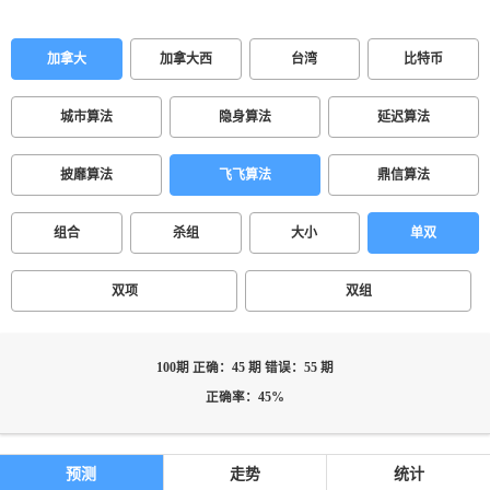
加拿大
加拿大西
台湾
比特币
城市算法
隐身算法
延迟算法
披靡算法
飞飞算法
鼎信算法
组合
杀组
大小
单双
双项
双组
100期 正确：45 期 错误：55 期
正确率：45%
预测
走势
统计