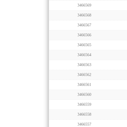
3466569
3466568
3466567
3466566
3466565
3466564
3466563
3466562
3466561
3466560
3466559
3466558
3466557