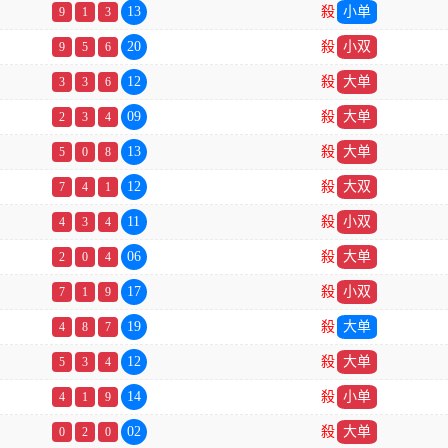
13
殺
小单
9
1
3
20
殺
小双
9
5
6
12
殺
大单
3
3
6
09
殺
大单
2
3
4
13
殺
大单
5
0
8
12
殺
大双
7
4
1
11
殺
小双
4
3
4
06
殺
大单
2
0
4
17
殺
小双
7
1
9
19
殺
大单
4
8
7
12
殺
大单
5
3
4
14
殺
小单
4
1
9
02
殺
大单
0
2
0