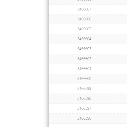
3466607
3466606
3466605
3466604
3466603
3466602
3466601
3466600
3466599
3466598
3466597
3466596