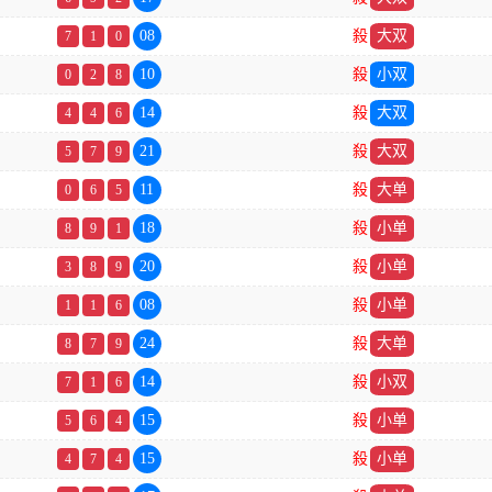
08
殺
大双
7
1
0
10
殺
小双
0
2
8
14
殺
大双
4
4
6
21
殺
大双
5
7
9
11
殺
大单
0
6
5
18
殺
小单
8
9
1
20
殺
小单
3
8
9
08
殺
小单
1
1
6
24
殺
大单
8
7
9
14
殺
小双
7
1
6
15
殺
小单
5
6
4
15
殺
小单
4
7
4