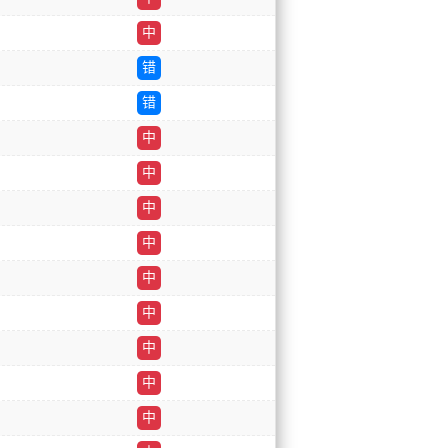
中
错
错
中
中
中
中
中
中
中
中
中