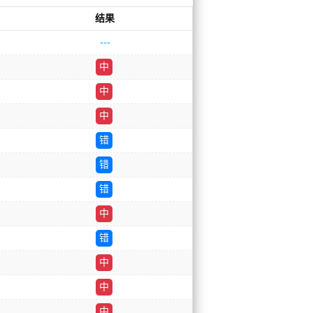
结果
---
中
中
中
错
错
错
中
错
中
中
中