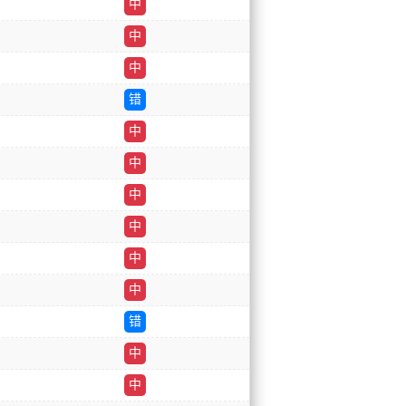
中
中
中
错
中
中
中
中
中
中
错
中
中