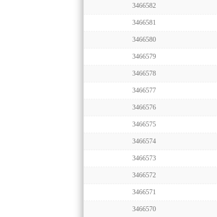
3466582
3466581
3466580
3466579
3466578
3466577
3466576
3466575
3466574
3466573
3466572
3466571
3466570