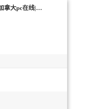
加拿大28预测 简单域名_28yc.com 加拿大预测-开奖结果|加拿大pc在线|加拿大28在线预测网|28结果咪牌|专注研究_加拿大28预测_官方数据！