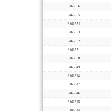
3466556
3466555
3466554
3466553
3466552
3466551
3466550
3466549
3466548
3466547
3466546
3466545
3466544