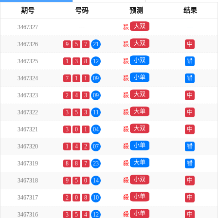
期号
号码
预测
结果
大双
3467327
---
殺
---
大双
3467326
9
5
7
21
殺
中
小双
3467325
1
3
8
12
殺
错
小单
3467324
7
1
1
09
殺
错
大双
3467323
2
4
3
09
殺
中
大单
3467322
3
5
3
11
殺
中
大双
3467321
3
0
1
04
殺
中
小单
3467320
1
4
2
07
殺
错
大单
3467319
8
8
7
23
殺
错
小双
3467318
9
5
0
14
殺
中
小单
3467317
2
0
8
10
殺
中
小单
3467316
3
5
4
12
殺
中