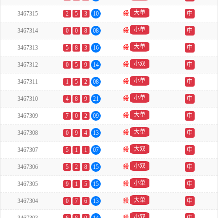
大单
3467315
2
5
3
10
殺
中
小单
3467314
0
0
8
08
殺
中
大单
3467313
5
8
3
16
殺
中
小双
3467312
0
5
9
14
殺
中
小单
3467311
1
5
2
08
殺
中
小单
3467310
4
8
9
21
殺
中
大单
3467309
7
0
2
09
殺
中
大单
3467308
0
9
4
13
殺
中
大双
3467307
5
1
1
07
殺
中
小双
3467306
5
2
8
15
殺
中
小单
3467305
9
1
5
15
殺
中
大单
3467304
0
7
6
13
殺
中
小双