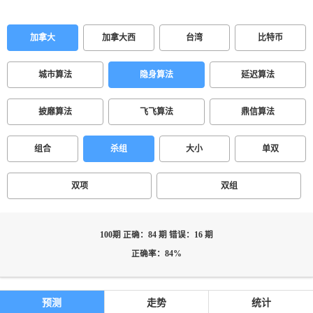
加拿大
加拿大西
台湾
比特币
城市算法
隐身算法
延迟算法
披靡算法
飞飞算法
鼎信算法
组合
杀组
大小
单双
双项
双组
100期 正确：84 期 错误：16 期
正确率：84%
预测
走势
统计