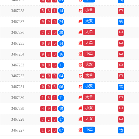
3467239
0
1
8
09
殺
错
小单
3467238
5
8
1
14
殺
中
大双
3467237
9
9
6
24
殺
错
大单
3467236
7
7
6
20
殺
中
大单
3467235
0
8
6
14
殺
中
小单
3467234
9
7
0
16
殺
中
大双
3467233
8
0
3
11
殺
中
大单
3467232
4
0
0
04
殺
中
小双
3467231
0
0
6
06
殺
错
大单
3467230
1
8
2
11
殺
中
小双
3467229
4
9
6
19
殺
中
大双
3467228
7
2
8
17
殺
中
小单
3467227
1
6
0
07
殺
错