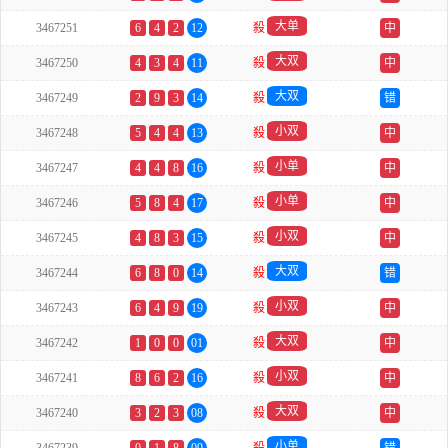
大单
3467251
6
4
2
12
殺
中
大双
3467250
4
3
4
11
殺
中
大双
3467249
2
9
3
14
殺
错
小双
3467248
5
4
4
13
殺
中
小单
3467247
4
4
8
16
殺
中
小单
3467246
5
8
4
17
殺
中
小双
3467245
4
8
3
15
殺
中
大双
3467244
6
8
0
14
殺
错
小双
3467243
6
4
9
19
殺
中
大双
3467242
1
0
0
01
殺
中
小双
3467241
8
6
2
16
殺
中
大双
3467240
3
2
3
08
殺
中
小单