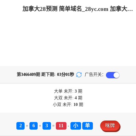
加拿大28预测 简单域名_28yc.com 加拿大预测-开奖结果|加拿大pc在线|加拿大28在线预测网|28结果咪牌|专注研究_加拿大28预测_官方数据！
第
3466409
期 距下期:
03
分
01
秒
广告开关：
大单
未开:
3
期
大双
未开:
4
期
小双
未开:
10
期
2
6
3
11
小
单
咪牌
+
+
=
-