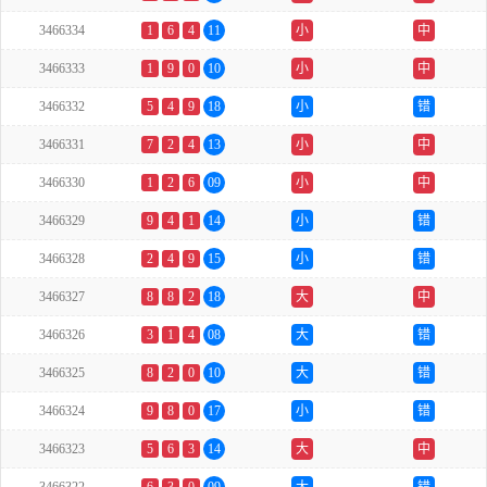
3466334
1
6
4
11
小
中
3466333
1
9
0
10
小
中
3466332
5
4
9
18
小
错
3466331
7
2
4
13
小
中
3466330
1
2
6
09
小
中
3466329
9
4
1
14
小
错
3466328
2
4
9
15
小
错
3466327
8
8
2
18
大
中
3466326
3
1
4
08
大
错
3466325
8
2
0
10
大
错
3466324
9
8
0
17
小
错
3466323
5
6
3
14
大
中