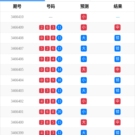
期号
号码
预测
结果
3466410
---
小
---
单
3466409
2
6
3
11
小
中
3466408
0
5
8
13
大
错
3466407
5
2
6
13
大
错
3466406
9
2
4
15
小
错
3466405
0
6
8
14
大
中
3466404
0
9
9
18
小
错
3466403
1
3
9
13
大
错
3466402
4
1
8
13
小
中
3466401
6
6
8
20
小
错
3466400
2
8
5
15
大
中
3466399
4
5
3
12
大
错