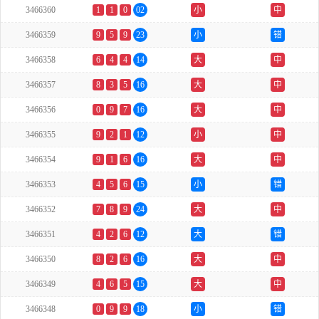
3466360
1
1
0
02
小
中
3466359
9
5
9
23
小
错
3466358
6
4
4
14
大
中
3466357
8
3
5
16
大
中
3466356
0
9
7
16
大
中
3466355
9
2
1
12
小
中
3466354
9
1
6
16
大
中
3466353
4
5
6
15
小
错
3466352
7
8
9
24
大
中
3466351
4
2
6
12
大
错
3466350
8
2
6
16
大
中
3466349
4
6
5
15
大
中
3466348
0
9
9
18
小
错