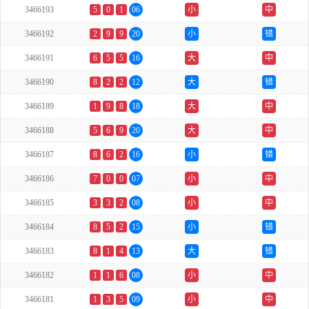
3466193
5
0
1
06
小
中
3466192
2
9
9
20
小
错
3466191
6
5
5
16
大
中
3466190
8
2
2
12
大
错
3466189
1
9
8
18
大
中
3466188
5
6
9
20
大
中
3466187
8
6
2
16
小
错
3466186
7
0
0
07
小
中
3466185
3
3
2
08
小
中
3466184
8
5
2
15
小
错
3466183
8
1
4
13
大
错
3466182
1
1
6
08
小
中
3466181
1
3
5
09
小
中