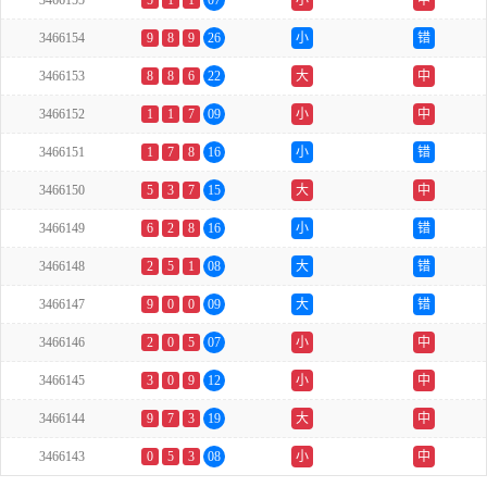
3466155
5
1
1
07
小
中
3466154
9
8
9
26
小
错
3466153
8
8
6
22
大
中
3466152
1
1
7
09
小
中
3466151
1
7
8
16
小
错
3466150
5
3
7
15
大
中
3466149
6
2
8
16
小
错
3466148
2
5
1
08
大
错
3466147
9
0
0
09
大
错
3466146
2
0
5
07
小
中
3466145
3
0
9
12
小
中
3466144
9
7
3
19
大
中
3466143
0
5
3
08
小
中