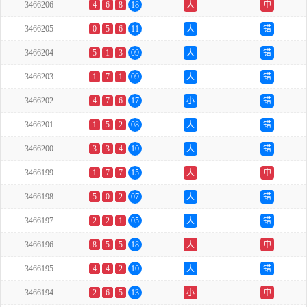
3466206
4
6
8
18
大
中
3466205
0
5
6
11
大
错
3466204
5
1
3
09
大
错
3466203
1
7
1
09
大
错
3466202
4
7
6
17
小
错
3466201
1
5
2
08
大
错
3466200
3
3
4
10
大
错
3466199
1
7
7
15
大
中
3466198
5
0
2
07
大
错
3466197
2
2
1
05
大
错
3466196
8
5
5
18
大
中
3466195
4
4
2
10
大
错
3466194
2
6
5
13
小
中