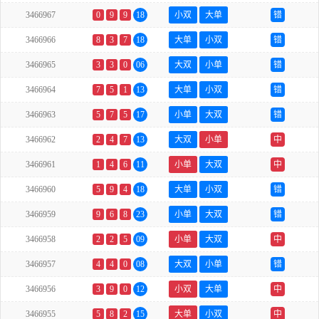
3466967
0
9
9
18
小双
大单
错
3466966
8
3
7
18
大单
小双
错
3466965
3
3
0
06
大双
小单
错
3466964
7
5
1
13
大单
小双
错
3466963
5
7
5
17
小单
大双
错
3466962
2
4
7
13
大双
小单
中
3466961
1
4
6
11
小单
大双
中
3466960
5
9
4
18
大单
小双
错
3466959
9
6
8
23
小单
大双
错
3466958
2
2
5
09
小单
大双
中
3466957
4
4
0
08
大双
小单
错
3466956
3
9
0
12
小双
大单
中
3466955
5
8
2
15
大单
小双
中