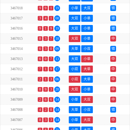
3467018
9
9
1
19
小单
大双
错
3467017
3
4
1
08
大双
小单
错
3467016
9
1
9
19
大双
小单
错
3467015
8
3
7
18
大双
小单
中
3467014
6
3
0
09
大单
小双
错
3467013
6
0
7
13
大双
小单
中
3467012
7
1
9
17
小双
大单
中
3467011
2
1
3
06
小双
大单
中
3467010
8
9
3
20
大双
小单
中
3467009
2
6
6
14
小单
大双
中
3467008
4
2
8
14
大单
小双
错
3467007
8
3
3
14
小单
大双
中