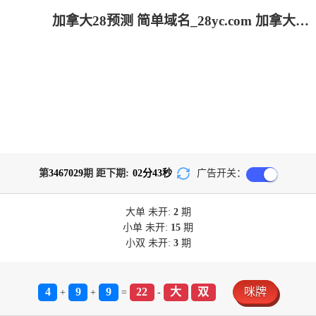
加拿大28预测 简单域名_28yc.com 加拿大预测-开奖结果|加拿大pc在线|加拿大28在线预测网|28结果咪牌|专注研究_加拿大28预测_官方数据！
第
3467029
期 距下期:
02
分
42
秒
广告开关：
大单
未开:
2
期
小单
未开:
15
期
小双
未开:
3
期
4
9
9
22
大
双
咪牌
+
+
=
-