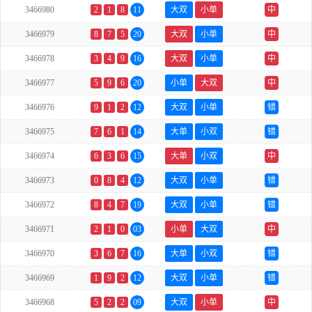
3466980
2
1
8
11
大双
小单
中
3466979
8
7
5
20
大双
小单
中
3466978
3
4
9
16
大双
小单
中
3466977
5
9
6
20
小单
大双
中
3466976
9
1
2
12
大双
小单
错
3466975
7
6
1
14
大单
小双
错
3466974
6
3
6
15
大单
小双
中
3466973
0
8
4
12
大双
小单
错
3466972
8
4
7
19
大双
小单
错
3466971
2
1
0
03
小单
大双
中
3466970
3
6
7
16
大单
小双
错
3466969
1
9
2
12
大双
小单
错
3466968
5
2
2
09
大双
小单
中