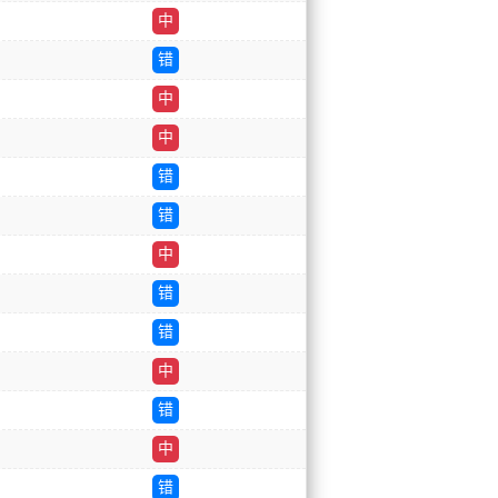
中
错
中
中
错
错
中
错
错
中
错
中
错