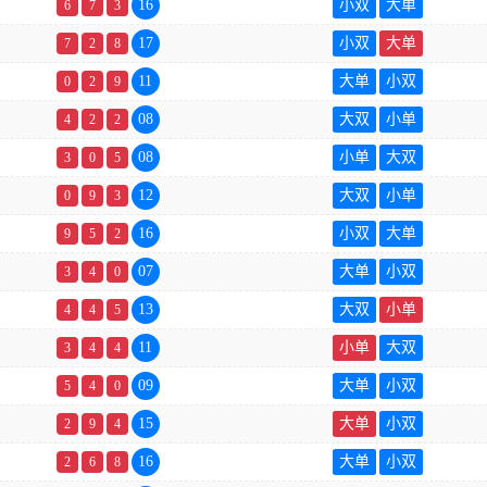
16
小双
大单
6
7
3
17
小双
大单
7
2
8
11
大单
小双
0
2
9
08
大双
小单
4
2
2
08
小单
大双
3
0
5
12
大双
小单
0
9
3
16
小双
大单
9
5
2
07
大单
小双
3
4
0
13
大双
小单
4
4
5
11
小单
大双
3
4
4
09
大单
小双
5
4
0
15
大单
小双
2
9
4
16
大单
小双
2
6
8