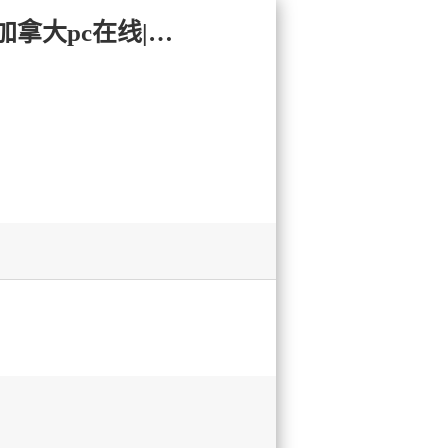
加拿大28预测 简单域名_28yc.com 加拿大预测-开奖结果|加拿大pc在线|加拿大28在线预测网|28结果咪牌|专注研究_加拿大28预测_官方数据！