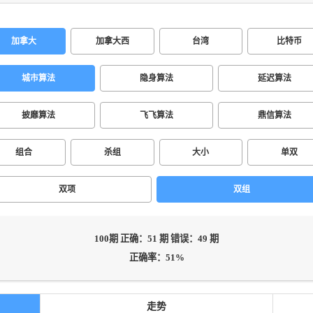
加拿大
加拿大西
台湾
比特币
城市算法
隐身算法
延迟算法
披靡算法
飞飞算法
鼎信算法
组合
杀组
大小
单双
双项
双组
100期 正确：51 期 错误：49 期
正确率：51%
走势