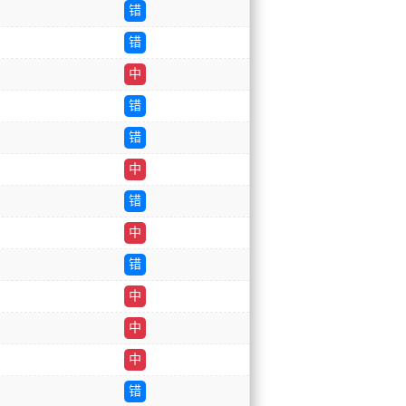
错
错
中
错
错
中
错
中
错
中
中
中
错