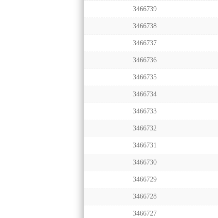
3466739
3466738
3466737
3466736
3466735
3466734
3466733
3466732
3466731
3466730
3466729
3466728
3466727