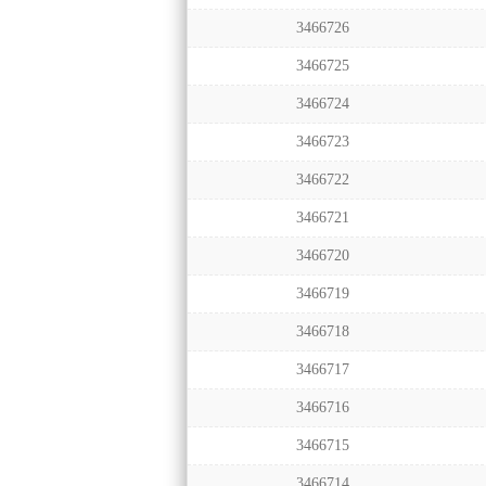
3466726
3466725
3466724
3466723
3466722
3466721
3466720
3466719
3466718
3466717
3466716
3466715
3466714