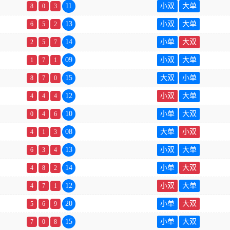
11
小双
大单
8
0
3
13
小双
大单
6
5
2
14
小单
大双
2
5
7
09
小双
大单
1
7
1
15
大双
小单
8
7
0
12
小双
大单
4
4
4
10
小单
大双
0
4
6
08
大单
小双
4
1
3
13
小双
大单
6
3
4
14
小单
大双
4
8
2
12
小双
大单
4
7
1
20
小单
大双
5
6
9
15
小单
大双
7
0
8