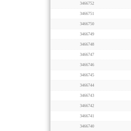
3466752
3466751
3466750
3466749
3466748
3466747
3466746
3466745
3466744
3466743
3466742
3466741
3466740