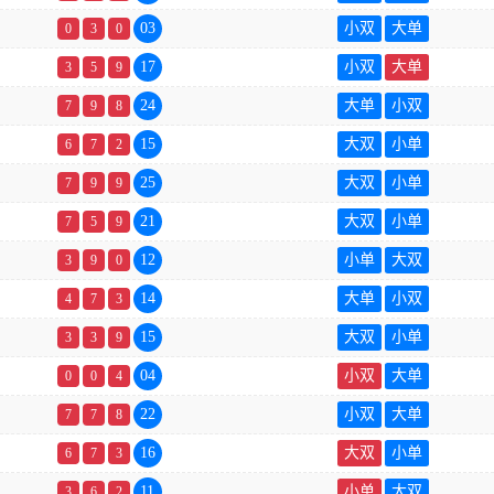
03
小双
大单
0
3
0
17
小双
大单
3
5
9
24
大单
小双
7
9
8
15
大双
小单
6
7
2
25
大双
小单
7
9
9
21
大双
小单
7
5
9
12
小单
大双
3
9
0
14
大单
小双
4
7
3
15
大双
小单
3
3
9
04
小双
大单
0
0
4
22
小双
大单
7
7
8
16
大双
小单
6
7
3
11
小单
大双
3
6
2