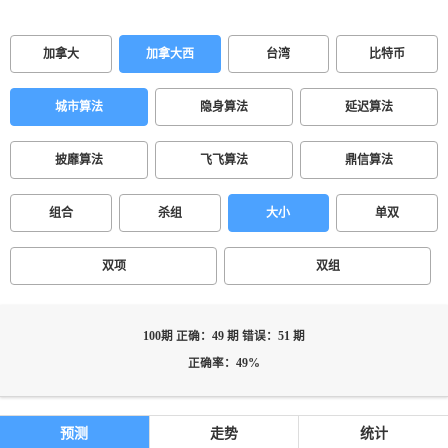
加拿大
加拿大西
台湾
比特币
城市算法
隐身算法
延迟算法
披靡算法
飞飞算法
鼎信算法
组合
杀组
大小
单双
双项
双组
100期 正确：49 期 错误：51 期
正确率：49%
预测
走势
统计