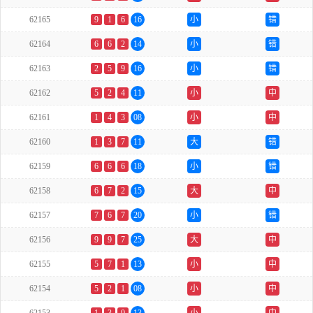
62165
9
1
6
16
小
错
62164
6
6
2
14
小
错
62163
2
5
9
16
小
错
62162
5
2
4
11
小
中
62161
1
4
3
08
小
中
62160
1
3
7
11
大
错
62159
6
6
6
18
小
错
62158
6
7
2
15
大
中
62157
7
6
7
20
小
错
62156
9
9
7
25
大
中
62155
5
7
1
13
小
中
62154
5
2
1
08
小
中