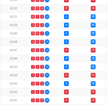
62153
1
3
9
13
小
中
62152
3
9
6
18
大
中
62151
6
7
3
16
小
错
62150
3
6
3
12
大
错
62149
9
9
3
21
小
错
62148
4
5
7
16
小
错
62147
4
3
3
10
小
中
62146
2
0
4
06
大
错
62145
7
2
1
10
大
错
62144
1
1
3
05
小
中
62143
4
1
1
06
大
错
62142
1
1
1
03
小
中
62141
1
5
3
09
小
中