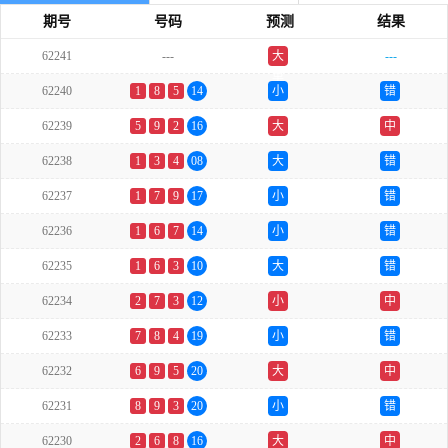
期号
号码
预测
结果
62241
---
大
---
单
62240
1
8
5
14
小
错
62239
5
9
2
16
大
中
62238
1
3
4
08
大
错
62237
1
7
9
17
小
错
62236
1
6
7
14
小
错
62235
1
6
3
10
大
错
62234
2
7
3
12
小
中
62233
7
8
4
19
小
错
62232
6
9
5
20
大
中
62231
8
9
3
20
小
错
62230
2
6
8
16
大
中