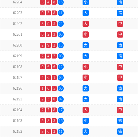
62204
3
4
8
15
小
错
62203
0
3
8
11
大
错
62202
8
9
5
22
大
中
62201
0
2
3
05
小
中
62200
2
9
2
13
大
错
62199
2
4
2
08
大
错
62198
0
6
6
12
小
中
62197
4
0
1
05
小
中
62196
1
0
5
06
大
错
62195
2
5
0
07
大
错
62194
2
7
8
17
大
中
62193
5
8
3
16
小
错
62192
3
6
2
11
大
错