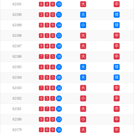
62191
6
4
9
19
大
中
62190
2
9
0
11
大
错
62189
0
5
9
14
小
错
62188
8
1
6
15
大
中
62187
9
4
6
19
大
中
62186
7
7
5
19
大
中
62185
4
3
4
11
大
错
62184
3
0
5
08
大
错
62183
7
9
8
24
大
中
62182
0
5
1
06
小
中
62181
3
7
6
16
大
中
62180
9
4
0
13
小
中
62179
1
6
9
16
大
中