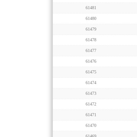
61481
61480
61479
61478
61477
61476
61475
61474
61473
61472
61471
61470
61469