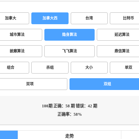
加拿大
加拿大西
台湾
比特币
城市算法
隐身算法
延迟算法
披靡算法
飞飞算法
鼎信算法
组合
杀组
大小
单双
双项
双组
100期 正确：58 期 错误：42 期
正确率：58%
走势