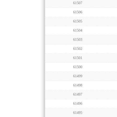
61507
61506
61505
61504
61503
61502
61501
61500
61499
61498
61497
61496
61495