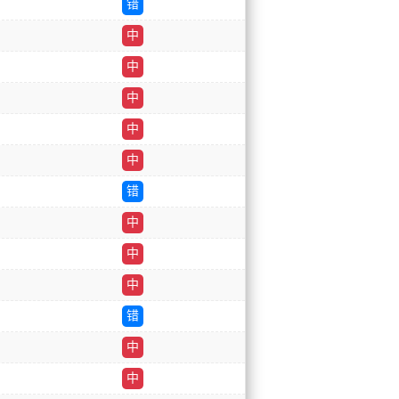
错
中
中
中
中
中
错
中
中
中
错
中
中