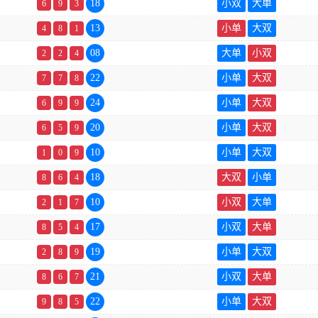
18
小双
大单
6
9
3
13
小单
大双
4
8
1
08
大单
小双
2
2
4
22
小单
大双
7
7
8
24
小单
大双
6
9
9
20
小单
大双
6
5
9
10
小单
大双
1
0
9
18
大双
小单
8
6
4
10
小双
大单
2
1
7
17
小双
大单
8
5
4
19
小单
大双
2
8
9
21
小双
大单
8
6
7
22
小单
大双
9
8
5