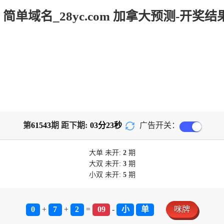
第
61543
期 距下期:
03
分
22
秒
广告开关：
大单
未开:
2
期
大双
未开:
3
期
小双
未开:
5
期
0
+
7
+
2
=
09
-
小
单
咪牌