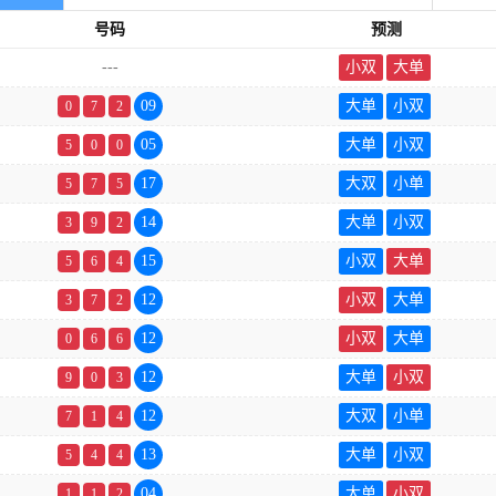
号码
预测
---
小双
大单
09
大单
小双
0
7
2
05
大单
小双
5
0
0
17
大双
小单
5
7
5
14
大单
小双
3
9
2
15
小双
大单
5
6
4
12
小双
大单
3
7
2
12
小双
大单
0
6
6
12
大单
小双
9
0
3
12
大双
小单
7
1
4
13
大单
小双
5
4
4
04
大单
小双
1
1
2