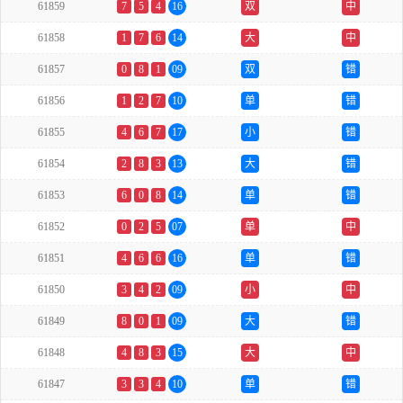
61859
7
5
4
16
双
中
61858
1
7
6
14
大
中
61857
0
8
1
09
双
错
61856
1
2
7
10
单
错
61855
4
6
7
17
小
错
61854
2
8
3
13
大
错
61853
6
0
8
14
单
错
61852
0
2
5
07
单
中
61851
4
6
6
16
单
错
61850
3
4
2
09
小
中
61849
8
0
1
09
大
错
61848
4
8
3
15
大
中
61847
3
3
4
10
单
错