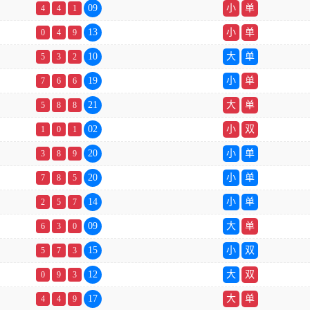
09
小
单
4
4
1
13
小
单
0
4
9
10
大
单
5
3
2
19
小
单
7
6
6
21
大
单
5
8
8
02
小
双
1
0
1
20
小
单
3
8
9
20
小
单
7
8
5
14
小
单
2
5
7
09
大
单
6
3
0
15
小
双
5
7
3
12
大
双
0
9
3
17
大
单
4
4
9