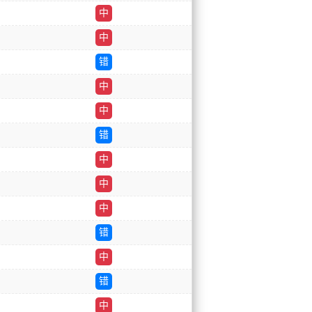
中
中
错
中
中
错
中
中
中
错
中
错
中