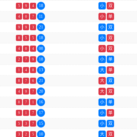
18
小
双
5
9
4
11
小
单
4
0
7
21
小
双
9
9
3
18
小
双
8
5
5
08
小
双
4
0
4
18
小
单
2
7
9
13
大
单
1
4
8
21
大
双
8
7
6
20
大
双
4
9
7
16
小
单
8
7
1
17
小
单
9
1
7
15
小
双
5
3
7
10
大
双
3
2
5