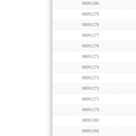
08091280
08091279
08091278
08091277
08091276
08091275
08091274
08091273
08091272
08091271
08091270
08091269
08091268