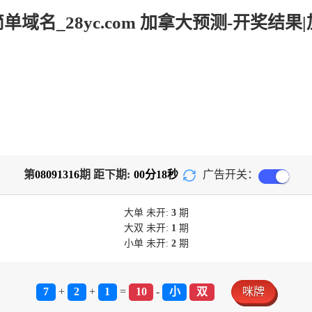
第
08091316
期 距下期:
00
分
18
秒
广告开关：
大单
未开:
3
期
大双
未开:
1
期
小单
未开:
2
期
7
+
2
+
1
=
10
-
小
双
咪牌