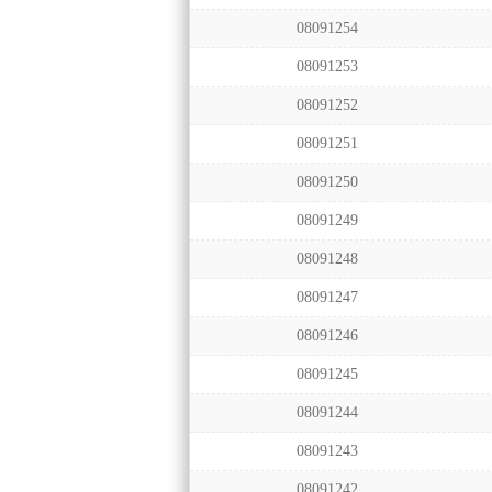
08091254
08091253
08091252
08091251
08091250
08091249
08091248
08091247
08091246
08091245
08091244
08091243
08091242