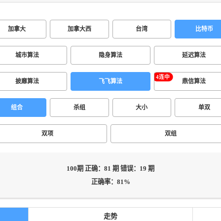
加拿大
加拿大西
台湾
比特币
城市算法
隐身算法
延迟算法
披靡算法
飞飞算法
鼎信算法
组合
杀组
大小
单双
双项
双组
100期 正确：81 期 错误：19 期
正确率：81%
走势