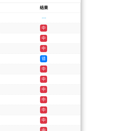
结果
---
中
中
中
错
中
中
中
中
中
中
中