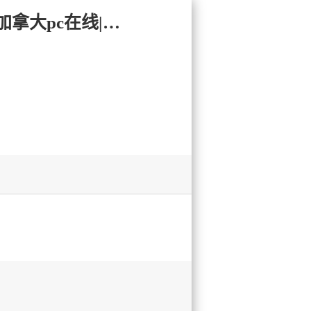
比特币28预测 简单域名_28yc.com 加拿大预测-开奖结果|加拿大pc在线|加拿大28在线预测网|28结果咪牌|专注研究_加拿大28预测_官方数据！