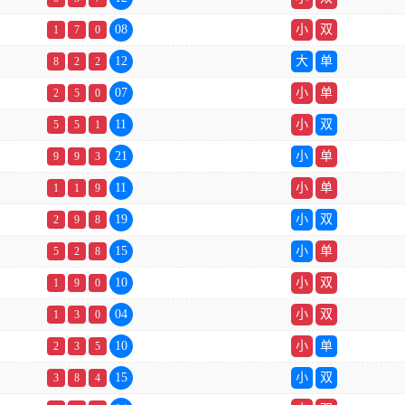
08
小
双
1
7
0
12
大
单
8
2
2
07
小
单
2
5
0
11
小
双
5
5
1
21
小
单
9
9
3
11
小
单
1
1
9
19
小
双
2
9
8
15
小
单
5
2
8
10
小
双
1
9
0
04
小
双
1
3
0
10
小
单
2
3
5
15
小
双
3
8
4