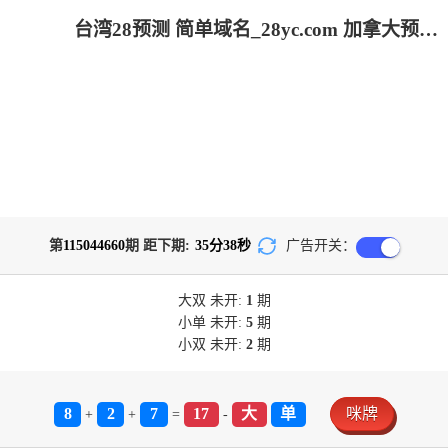
台湾28预测 简单域名_28yc.com 加拿大预测-开奖结果|加拿大pc在线|加拿大28在线预测网|28结果咪牌|专注研究_加拿大28预测_官方数据！
第
115044660
期 距下期:
35
分
38
秒
广告开关：
大双
未开:
1
期
小单
未开:
5
期
小双
未开:
2
期
8
2
7
17
大
单
咪牌
+
+
=
-