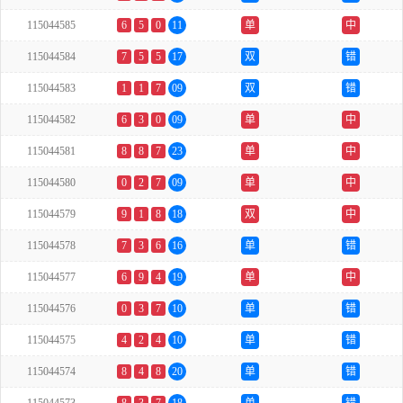
115044585
6
5
0
11
单
中
115044584
7
5
5
17
双
错
115044583
1
1
7
09
双
错
115044582
6
3
0
09
单
中
115044581
8
8
7
23
单
中
115044580
0
2
7
09
单
中
115044579
9
1
8
18
双
中
115044578
7
3
6
16
单
错
115044577
6
9
4
19
单
中
115044576
0
3
7
10
单
错
115044575
4
2
4
10
单
错
115044574
8
4
8
20
单
错