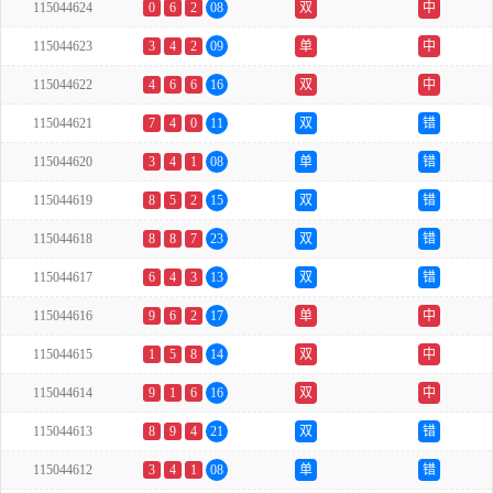
115044624
0
6
2
08
双
中
115044623
3
4
2
09
单
中
115044622
4
6
6
16
双
中
115044621
7
4
0
11
双
错
115044620
3
4
1
08
单
错
115044619
8
5
2
15
双
错
115044618
8
8
7
23
双
错
115044617
6
4
3
13
双
错
115044616
9
6
2
17
单
中
115044615
1
5
8
14
双
中
115044614
9
1
6
16
双
中
115044613
8
9
4
21
双
错
115044612
3
4
1
08
单
错