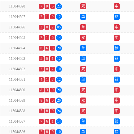
115044598
7
9
6
22
双
中
115044597
2
1
9
12
单
错
115044596
3
0
2
05
单
中
115044595
7
1
6
14
双
中
115044594
6
6
8
20
单
错
115044593
5
6
1
12
单
错
115044592
3
0
7
10
双
中
115044591
4
1
7
12
单
错
115044590
8
3
9
20
双
中
115044589
8
6
6
20
双
中
115044588
7
8
9
24
双
中
115044587
7
6
1
14
单
错
115044586
2
8
0
10
单
错