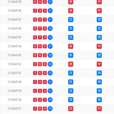
115044749
9
0
6
15
单
中
115044748
3
3
5
11
单
中
115044747
6
2
3
11
双
错
115044746
0
7
9
16
单
错
115044745
4
7
4
15
双
错
115044744
8
0
9
17
单
中
115044743
9
9
2
20
单
错
115044742
3
0
0
03
单
中
115044741
3
6
6
15
双
错
115044740
3
4
4
11
双
错
115044739
5
2
4
11
双
错
115044738
8
3
7
18
单
错
115044737
1
0
9
10
双
中