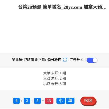
台湾28预测 简单域名_28yc.com 加拿大预测-开奖结果|加拿大pc在线|加拿大28在线预测网|28结果咪牌|专注研究_加拿大28预测_官方数据！
第
115044785
期 距下期:
02
分
29
秒
广告开关：
大单
未开:
1
期
大双
未开:
2
期
小双
未开:
3
期
6
2
5
13
小
单
咪牌
+
+
=
-