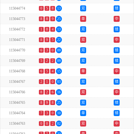
115044774
0
5
8
13
双
错
115044773
8
8
9
25
单
中
115044772
1
8
4
13
双
错
115044771
8
9
5
22
双
中
115044770
6
3
0
09
双
错
115044769
5
2
2
09
双
错
115044768
6
5
4
15
单
中
115044767
2
1
0
03
双
错
115044766
8
2
6
16
双
中
115044765
8
9
8
25
双
错
115044764
7
3
0
10
单
错
115044763
0
0
2
02
双
中