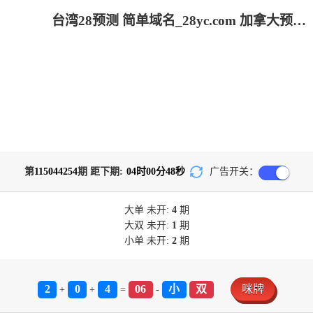
台湾28预测 简单域名_28yc.com 加拿大预测-开奖结果|加拿大pc在线|加拿大28在线预测网|28结果咪牌|专注研究_加拿大28预测_官方数据！
第
115044254
期 距下期:
04
时
00
分
48
秒
广告开关：
大单
未开:
4
期
大双
未开:
1
期
小单
未开:
2
期
2
0
4
06
小
双
咪牌
+
+
=
-