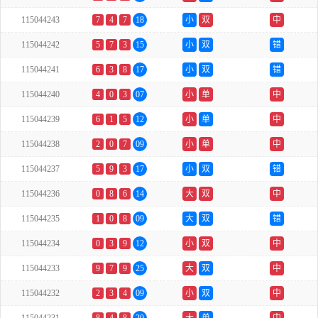
115044243
7
4
7
18
小
双
中
115044242
5
7
3
15
小
双
错
115044241
6
3
8
17
小
双
错
115044240
4
0
3
07
小
单
中
115044239
6
1
5
12
小
单
中
115044238
2
0
7
09
小
单
中
115044237
5
9
3
17
小
双
错
115044236
0
8
6
14
大
双
中
115044235
1
0
8
09
大
双
错
115044234
0
3
9
12
小
双
中
115044233
9
7
9
25
大
双
中
115044232
2
3
4
09
小
双
中