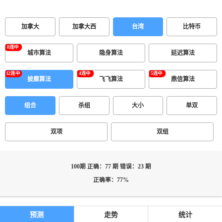
加拿大
加拿大西
台湾
比特币
城市算法
隐身算法
延迟算法
披靡算法
飞飞算法
鼎信算法
组合
杀组
大小
单双
双项
双组
100期 正确：77 期 错误：23 期
正确率：77%
预测
走势
统计