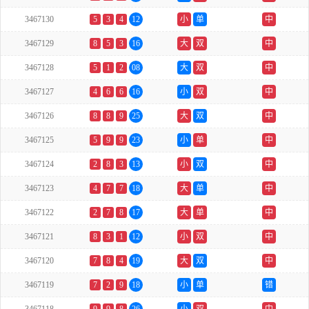
3467130
5
3
4
12
小
单
中
3467129
8
5
3
16
大
双
中
3467128
5
1
2
08
大
双
中
3467127
4
6
6
16
小
双
中
3467126
8
8
9
25
大
双
中
3467125
5
9
9
23
小
单
中
3467124
2
8
3
13
小
双
中
3467123
4
7
7
18
大
单
中
3467122
2
7
8
17
大
单
中
3467121
8
3
1
12
小
双
中
3467120
7
8
4
19
大
双
中
3467119
7
2
9
18
小
单
错