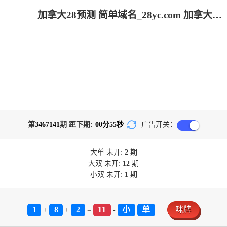
加拿大28预测 简单域名_28yc.com 加拿大预测-开奖结果|加拿大pc在线|加拿大28在线预测网|28结果咪牌|专注研究_加拿大28预测_官方数据！
第
3467141
期 距下期:
00
分
55
秒
广告开关：
大单
未开:
2
期
大双
未开:
12
期
小双
未开:
1
期
1
8
2
11
小
单
咪牌
+
+
=
-