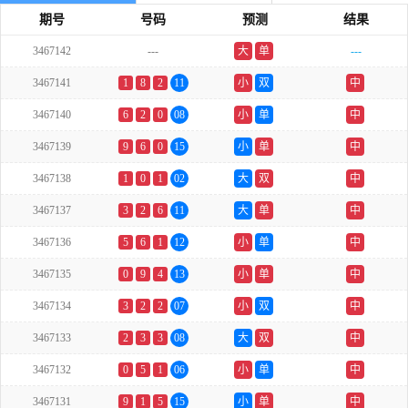
期号
号码
预测
结果
3467142
---
大
单
---
3467141
1
8
2
11
小
双
中
3467140
6
2
0
08
小
单
中
3467139
9
6
0
15
小
单
中
3467138
1
0
1
02
大
双
中
3467137
3
2
6
11
大
单
中
3467136
5
6
1
12
小
单
中
3467135
0
9
4
13
小
单
中
3467134
3
2
2
07
小
双
中
3467133
2
3
3
08
大
双
中
3467132
0
5
1
06
小
单
中
3467131
9
1
5
15
小
单
中