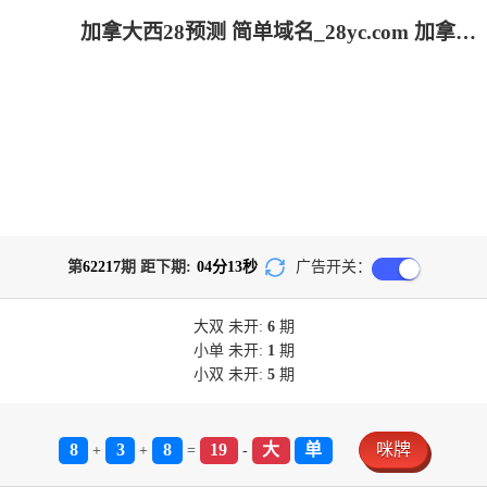
加拿大西28预测 简单域名_28yc.com 加拿大预测-开奖结果|加拿大pc在线|加拿大28在线预测网|28结果咪牌|专注研究_加拿大28预测_官方数据！
第
62217
期 距下期:
04
分
13
秒
广告开关：
大双
未开:
6
期
小单
未开:
1
期
小双
未开:
5
期
8
3
8
19
大
单
咪牌
+
+
=
-