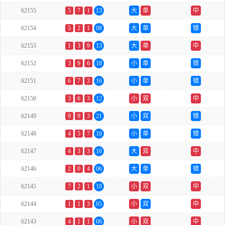
62155
5
7
1
13
大
单
中
62154
5
2
1
08
大
单
错
62153
1
3
9
13
大
单
中
62152
3
9
6
18
小
单
错
62151
6
7
3
16
小
单
错
62150
3
6
3
12
小
双
中
62149
9
9
3
21
小
双
错
62148
4
5
7
16
小
单
错
62147
4
3
3
10
大
双
中
62146
2
0
4
06
大
单
错
62145
7
2
1
10
小
双
中
62144
1
1
3
05
小
双
中
62143
4
1
1
06
小
双
中