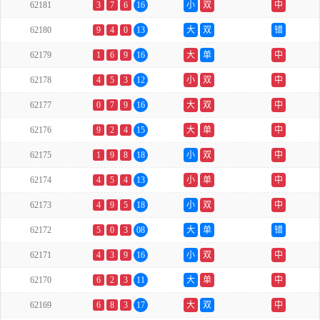
62181
3
7
6
16
小
双
中
62180
9
4
0
13
大
双
错
62179
1
6
9
16
大
单
中
62178
4
5
3
12
小
双
中
62177
0
7
9
16
大
双
中
62176
9
2
4
15
大
单
中
62175
1
9
8
18
小
双
中
62174
4
5
4
13
小
单
中
62173
4
9
5
18
小
双
中
62172
5
0
3
08
大
单
错
62171
4
3
9
16
小
双
中
62170
6
2
3
11
大
单
中
62169
6
8
3
17
大
双
中