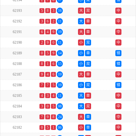
62194
2
7
8
17
小
双
错
62193
5
8
3
16
大
双
中
62192
3
6
2
11
大
单
中
62191
6
4
9
19
大
单
中
62190
2
9
0
11
小
双
中
62189
0
5
9
14
小
单
错
62188
8
1
6
15
小
双
错
62187
9
4
6
19
大
单
中
62186
7
7
5
19
小
双
错
62185
4
3
4
11
大
单
中
62184
3
0
5
08
大
双
中
62183
7
9
8
24
大
单
中
62182
0
5
1
06
小
单
中