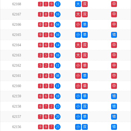
62168
2
1
9
12
大
双
中
62167
1
8
7
16
大
双
中
62166
0
0
4
04
小
单
中
62165
9
1
6
16
小
单
错
62164
6
6
2
14
大
双
中
62163
2
5
9
16
大
双
中
62162
5
2
4
11
小
单
中
62161
1
4
3
08
小
单
中
62160
1
3
7
11
小
单
中
62159
6
6
6
18
小
单
错
62158
6
7
2
15
小
双
错
62157
7
6
7
20
小
单
错
62156
9
9
7
25
小
双
错